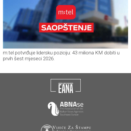
m:tel potvrđuje lidersku poziciju: 43 miliona KM dobiti u
prvih šest mjeseci 2026.