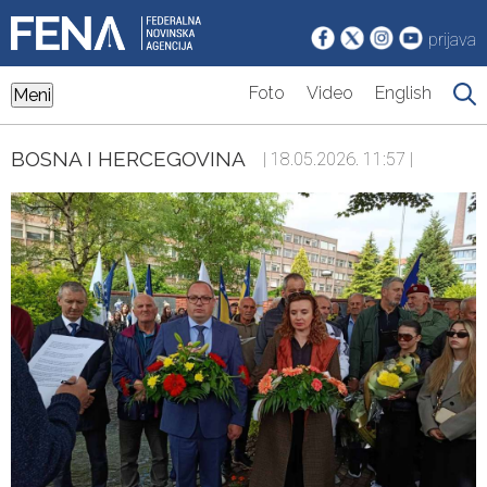
prijava
Foto
Video
English
Meni
BOSNA I HERCEGOVINA
| 18.05.2026. 11:57 |