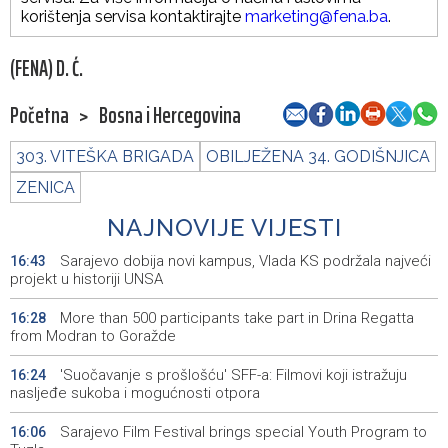
korištenja servisa kontaktirajte
marketing@fena.ba
.
(FENA) D. Ć.
Početna
>
Bosna i Hercegovina
303. VITEŠKA BRIGADA
OBILJEŽENA 34. GODIŠNJICA
ZENICA
NAJNOVIJE VIJESTI
Sarajevo dobija novi kampus, Vlada KS podržala najveći
16:43
projekt u historiji UNSA
More than 500 participants take part in Drina Regatta
16:28
from Modran to Goražde
'Suočavanje s prošlošću' SFF-a: Filmovi koji istražuju
16:24
nasljeđe sukoba i mogućnosti otpora
Sarajevo Film Festival brings special Youth Program to
16:06