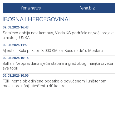
Tuzla
fena.news
fena.biz
Posuški turnir 'Kamen, krš i maslina' potvrdio svoj ugled,
15:58
Kukoč ponovno na Topali
|
BOSNA I HERCEGOVINA
|
Priopćenje za javnost HDZ 1990
15:40
09.08.2026 16:43
Sarajevo dobija novi kampus, Vlada KS podržala najveći projekt
Pentagon pozvao američke odbrambene firme da
14:53
u historiji UNSA
ubrzaju proizvodnju oružja usred iscrpljenih zaliha
09.08.2026 11:51
Mještani Kola prikupili 3.000 KM za 'Kuću nade' u Mostaru
Svečano otvoren 26. Cazin Grand Prix, staza 'Krajiška
14:39
zmija' ponovo okupila ljubitelje motosporta
09.08.2026 10:16
Ballian: Neopravdana sječa stabala a grad zbog manjka drveća
Mostar Jazz Fest 2026. od 23. do 25. kolovoza donosi
13:20
sve topliji
tri večeri vrhunske glazbe
09.08.2026 10:09
FBiH nema objedinjene podatke o povučenom i uništenom
Izraelske snage izvode nova rušenja u južnom Libanu
12:21
mesu, prekršaji utvrđeni u 40 kontrola