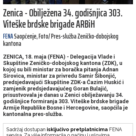
Zenica - Obilježena 34. godišnjica 303.
Viteške brdske brigade ARBiH
FENA
Saopćenje, Foto/ Pres-služba Zeničko-dobojskog
kantona
ZENICA, 18. maja (FENA) - Delegacija Vlade i
Skupštine Zeničko-dobojskog kantona (ZDK), u
kojoj su bili ministar za boračka pitanja Adnan
Sirovica, ministar za privredu Samir Šibonjić,
predsjedavajući Skupštine ZDK-a Ćazim Huskić i
zamjenik predsjedavajućeg Goran Bulajić,
prisustvovala je danas u Zenici obilježavanju 34.
godišnjice formiranja 303. Viteške brdske brigade
Armije Republike Bosne i Hercegovine, saopćila je
kantonalna pres-služba.
Sadržaj dostupan
isključivo pretplatnicima
FENA
servisa. Za više informacija o načinu i uslovima