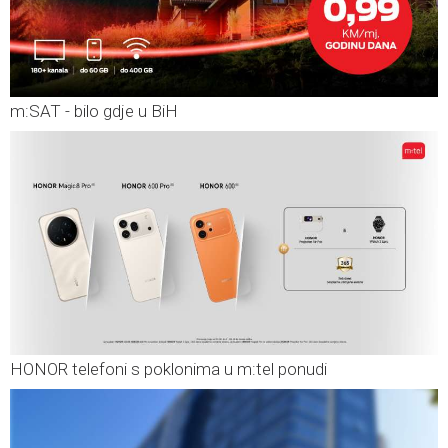
m:SAT - bilo gdje u BiH
HONOR telefoni s poklonima u m:tel ponudi