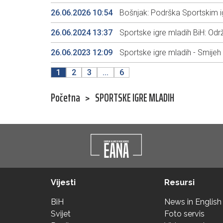
26.06.2026 10:54
Bošnjak: Podrška Sportskim igra
26.06.2024 13:37
Sportske igre mladih BiH: Odr
26.06.2023 12:09
Sportske igre mladih - Smijeh
1
2
3
...
6
Početna
>
SPORTSKE IGRE MLADIH
Vijesti
Resursi
BiH
News in English
Svijet
Foto servis