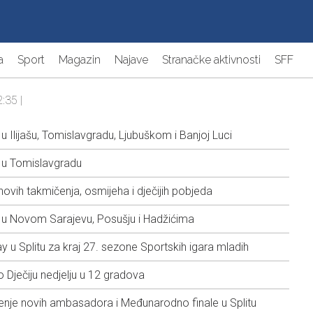
a
Sport
Magazin
Najave
Stranačke aktivnosti
SFF
:35 |
 Ilijašu, Tomislavgradu, Ljubuškom i Banjoj Luci
 u Tomislavgradu
ovih takmičenja, osmijeha i dječijih pobjeda
 u Novom Sarajevu, Posušju i Hadžićima
ay u Splitu za kraj 27. sezone Sportskih igara mladih
o Dječiju nedjelju u 12 gradova
enje novih ambasadora i Međunarodno finale u Splitu