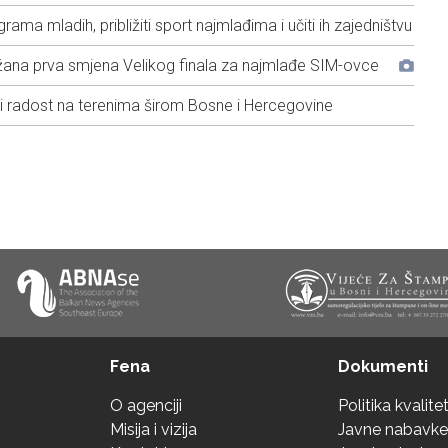
ma mladih, približiti sport najmlađima i učiti ih zajedništvu
žana prva smjena Velikog finala za najmlađe SIM-ovce
 i radost na terenima širom Bosne i Hercegovine
Fena
Dokumenti
O agenciji
Politika kvalite
Misija i vizija
Javne nabavke