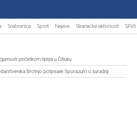
a
Srebrenica
Sport
Najave
Stranačke aktivnosti
SP26
igurnosti početkom lipnja u Čitluku
darstvenika Brotnjo potpisale Sporazum o suradnji