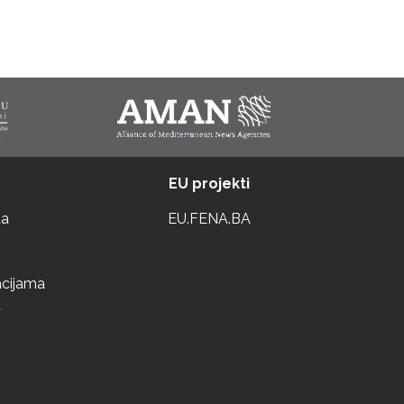
EU projekti
ta
EU.FENA.BA
acijama
a