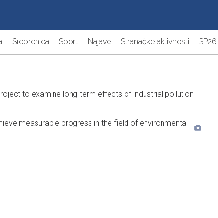
a
Srebrenica
Sport
Najave
Stranačke aktivnosti
SP26
ject to examine long-term effects of industrial pollution
achieve measurable progress in the field of environmental