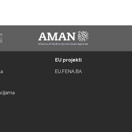
EU projekti
ta
EU.FENA.BA
acijama
a