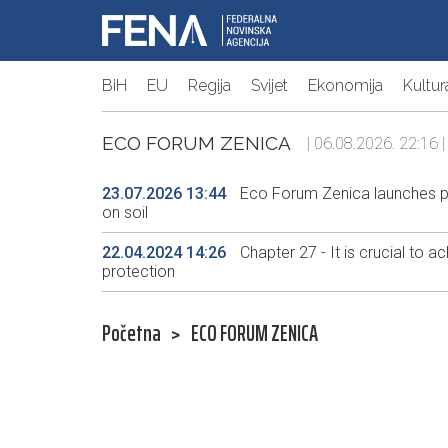
BiH
EU
Regija
Svijet
Ekonomija
Kultur
ECO FORUM ZENICA
| 06.08.2026. 22:16 |
23.07.2026 13:44
Eco Forum Zenica launches pro
on soil
22.04.2024 14:26
Chapter 27 - It is crucial to 
protection
Početna
>
ECO FORUM ZENICA