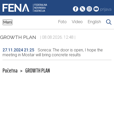
prijava
Foto
Video
English
Meni
GROWTH PLAN
| 08.08.2026. 12:48 |
27.11.2024 21:25
Soreca: The door is open, I hope the
meeting in Mostar will bring concrete results
Početna
>
GROWTH PLAN