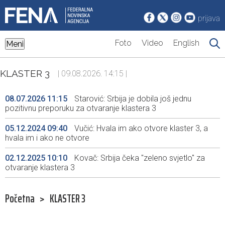
prijava
Foto
Video
English
Meni
KLASTER 3
| 09.08.2026. 14:15 |
08.07.2026 11:15
Starović: Srbija je dobila još jednu
pozitivnu preporuku za otvaranje klastera 3
05.12.2024 09:40
Vučić: Hvala im ako otvore klaster 3, a
hvala im i ako ne otvore
02.12.2025 10:10
Kovač: Srbija čeka "zeleno svjetlo" za
otvaranje klastera 3
Početna
>
KLASTER 3