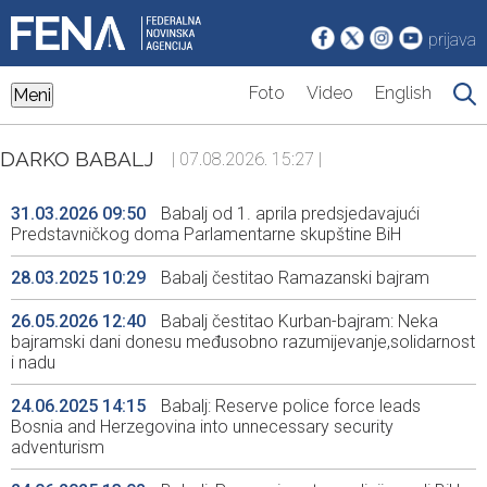
prijava
Foto
Video
English
Meni
DARKO BABALJ
| 07.08.2026. 15:27 |
31.03.2026 09:50
Babalj od 1. aprila predsjedavajući
Predstavničkog doma Parlamentarne skupštine BiH
28.03.2025 10:29
Babalj čestitao Ramazanski bajram
26.05.2026 12:40
Babalj čestitao Kurban-bajram: Neka
bajramski dani donesu međusobno razumijevanje,solidarnost
i nadu
24.06.2025 14:15
Babalj: Reserve police force leads
Bosnia and Herzegovina into unnecessary security
adventurism