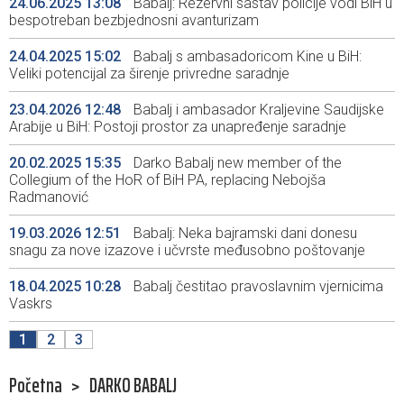
24.06.2025 13:08
Babalj: Rezervni sastav policije vodi BiH u
bespotreban bezbjednosni avanturizam
24.04.2025 15:02
Babalj s ambasadoricom Kine u BiH:
Veliki potencijal za širenje privredne saradnje
23.04.2026 12:48
Babalj i ambasador Kraljevine Saudijske
Arabije u BiH: Postoji prostor za unapređenje saradnje
20.02.2025 15:35
Darko Babalj new member of the
Collegium of the HoR of BiH PA, replacing Nebojša
Radmanović
19.03.2026 12:51
Babalj: Neka bajramski dani donesu
snagu za nove izazove i učvrste međusobno poštovanje
18.04.2025 10:28
Babalj čestitao pravoslavnim vjernicima
Vaskrs
1
2
3
Početna
>
DARKO BABALJ