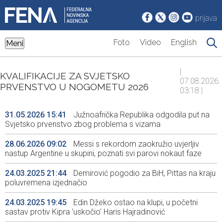
prijava
Foto
Video
English
Meni
|
KVALIFIKACIJE ZA SVJETSKO
07.08.2026.
PRVENSTVO U NOGOMETU 2026
03:18 |
31.05.2026 15:41
Južnoafrička Republika odgodila put na
Svjetsko prvenstvo zbog problema s vizama
28.06.2026 09:02
Messi s rekordom zaokružio uvjerljiv
nastup Argentine u skupini, poznati svi parovi nokaut faze
24.03.2025 21:44
Demirović pogodio za BiH, Pittas na kraju
poluvremena izjednačio
24.03.2025 19:45
Edin Džeko ostao na klupi, u početni
sastav protiv Kipra 'uskočio' Haris Hajradinović