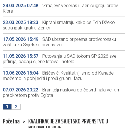
24.03.2025 07:48
'Zmajevi' večeras u Zenici igraju protiv
Kipra
23.03.2025 18:23
Kiprani smatraju kako će Edin Džeko
sutra ipak igrati u Zenici
17.05.2026 15:49
SAD ubrzano priprema protivdronsku
zaštitu za Svjetsko prvenstvo
11.05.2026 15:57
Putovanja u SAD tokom SP 2026 sve
jeftinija, padaju cijene letova i hotela
10.06.2026 18:04
Biščević: Kvalitetniji smo od Kanade,
možemo ih pobijediti i proći grupnu fazu
07.07.2026 20:22
Branitelji naslova do četvrtfinala velikim
preokretom protiv Egipta
1
2
Početna
>
KVALIFIKACIJE ZA SVJETSKO PRVENSTVO U