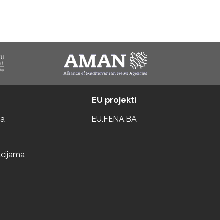
EU projekti
ta
EU.FENA.BA
acijama
a