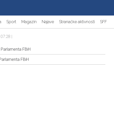
a
Sport
Magazin
Najave
Stranačke aktivnosti
SFF
 07:28 |
 Parlamenta FBiH
Parlamenta FBiH