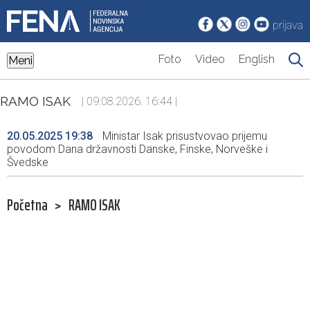
prijava
Foto
Video
English
Meni
RAMO ISAK
| 09.08.2026. 16:44 |
20.05.2025 19:38
Ministar Isak prisustvovao prijemu
povodom Dana državnosti Danske, Finske, Norveške i
Švedske
Početna
>
RAMO ISAK