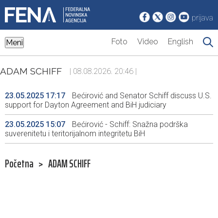
prijava
Foto
Video
English
Meni
ADAM SCHIFF
| 08.08.2026. 20:46 |
23.05.2025 17:17
Bećirović and Senator Schiff discuss U.S.
support for Dayton Agreement and BiH judiciary
23.05.2025 15:07
Bećirović - Schiff: Snažna podrška
suverenitetu i teritorijalnom integritetu BiH
Početna
>
ADAM SCHIFF