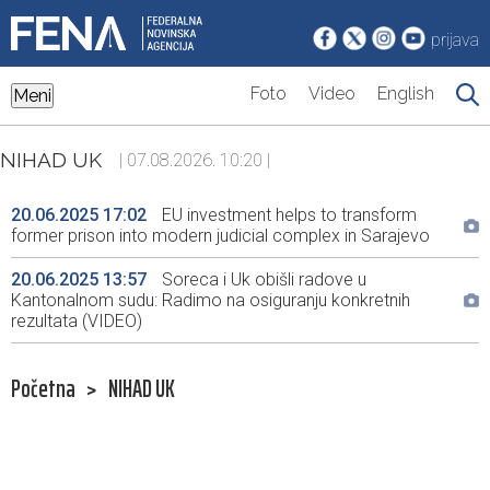
prijava
Foto
Video
English
Meni
NIHAD UK
| 07.08.2026. 10:20 |
20.06.2025 17:02
EU investment helps to transform
former prison into modern judicial complex in Sarajevo
20.06.2025 13:57
Soreca i Uk obišli radove u
Kantonalnom sudu: Radimo na osiguranju konkretnih
rezultata (VIDEO)
Početna
>
NIHAD UK