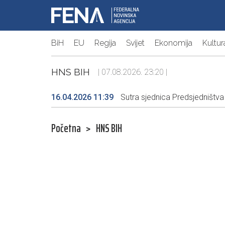
BiH
EU
Regija
Svijet
Ekonomija
Kultur
HNS BIH
| 07.08.2026. 23:20 |
16.04.2026 11:39
Sutra sjednica Predsjedništv
Početna
>
HNS BIH