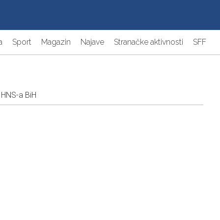
a
Sport
Magazin
Najave
Stranačke aktivnosti
SFF
a HNS-a BiH