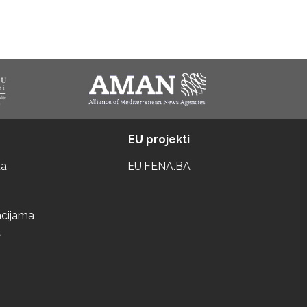
EU projekti
ta
EU.FENA.BA
acijama
a