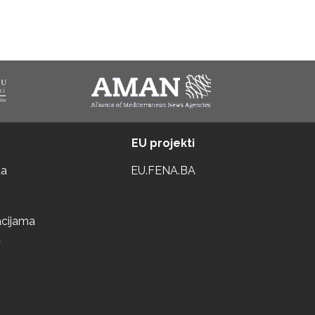
EU projekti
ta
EU.FENA.BA
acijama
a