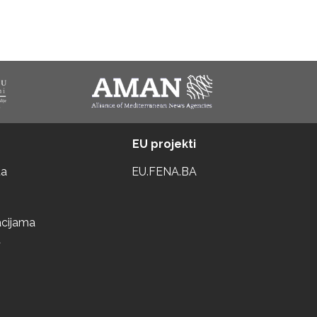
EU projekti
ta
EU.FENA.BA
acijama
a