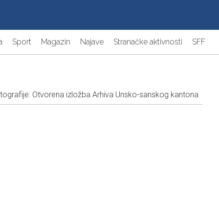
a
Sport
Magazin
Najave
Stranačke aktivnosti
SFF
otografije: Otvorena izložba Arhiva Unsko-sanskog kantona