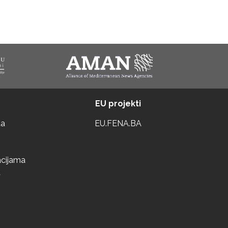
EU projekti
ta
EU.FENA.BA
acijama
a