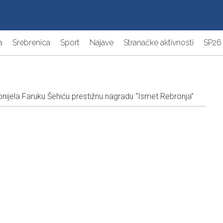
a
Srebrenica
Sport
Najave
Stranačke aktivnosti
SP26
onijela Faruku Šehiću prestižnu nagradu “Ismet Rebronja”