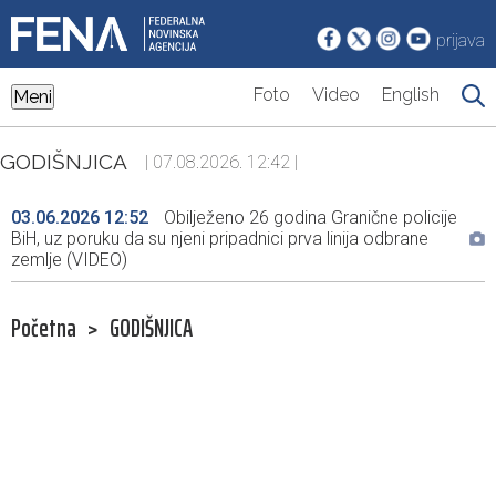
prijava
Foto
Video
English
Meni
GODIŠNJICA
| 07.08.2026. 12:42 |
03.06.2026 12:52
Obilježeno 26 godina Granične policije
BiH, uz poruku da su njeni pripadnici prva linija odbrane
zemlje (VIDEO)
Početna
>
GODIŠNJICA