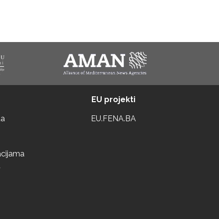
EU projekti
ta
EU.FENA.BA
acijama
a