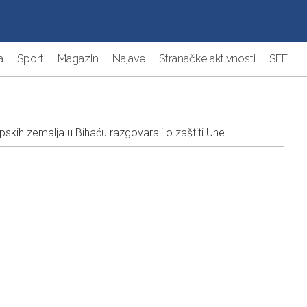
a
Sport
Magazin
Najave
Stranačke aktivnosti
SFF
opskih zemalja u Bihaću razgovarali o zaštiti Une