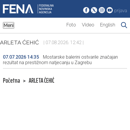
prijava
Foto
Video
English
Meni
ARLETA ĆEHIĆ
| 07.08.2026. 12:42 |
07.07.2026 14:35
Mostarske balerini ostvarile značajan
rezultat na prestižnom natjecanju u Zagrebu
Početna
>
ARLETA ĆEHIĆ