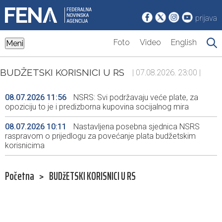
prijava
Foto
Video
English
Meni
BUDŽETSKI KORISNICI U RS
| 07.08.2026. 23:00 |
08.07.2026 11:56
NSRS: Svi podržavaju veće plate, za
opoziciju to je i predizborna kupovina socijalnog mira
08.07.2026 10:11
Nastavljena posebna sjednica NSRS
raspravom o prijedlogu za povećanje plata budžetskim
korisnicima
Početna
>
BUDžETSKI KORISNICI U RS