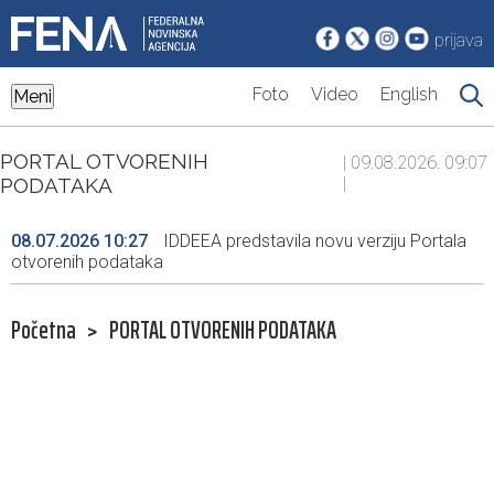
prijava
Foto
Video
English
Meni
PORTAL OTVORENIH
| 09.08.2026. 09:07
PODATAKA
|
08.07.2026 10:27
IDDEEA predstavila novu verziju Portala
otvorenih podataka
Početna
>
PORTAL OTVORENIH PODATAKA