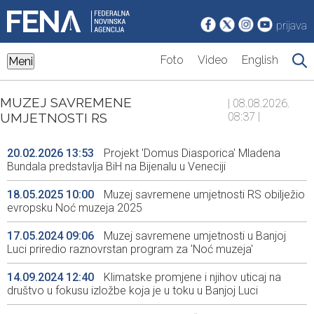
prijava
Foto
Video
English
Meni
MUZEJ SAVREMENE
| 08.08.2026.
UMJETNOSTI RS
08:37 |
20.02.2026 13:53
Projekt 'Domus Diasporica' Mladena
Bundala predstavlja BiH na Bijenalu u Veneciji
18.05.2025 10:00
Muzej savremene umjetnosti RS obilježio
evropsku Noć muzeja 2025
17.05.2024 09:06
Muzej savremene umjetnosti u Banjoj
Luci priredio raznovrstan program za 'Noć muzeja'
14.09.2024 12:40
Klimatske promjene i njihov uticaj na
društvo u fokusu izložbe koja je u toku u Banjoj Luci