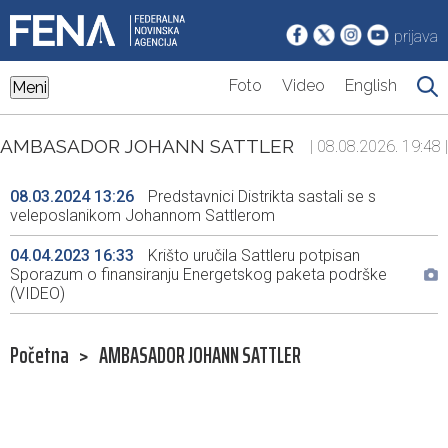
prijava
Foto
Video
English
Meni
AMBASADOR JOHANN SATTLER
| 08.08.2026. 19:48 |
08.03.2024 13:26
Predstavnici Distrikta sastali se s
veleposlanikom Johannom Sattlerom
04.04.2023 16:33
Krišto uručila Sattleru potpisan
Sporazum o finansiranju Energetskog paketa podrške
(VIDEO)
Početna
>
AMBASADOR JOHANN SATTLER