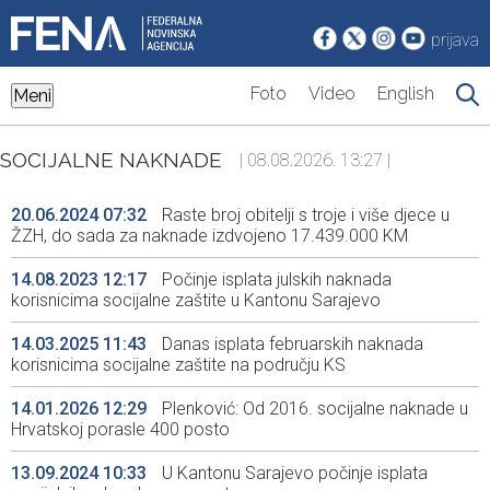
prijava
Foto
Video
English
Meni
SOCIJALNE NAKNADE
| 08.08.2026. 13:27 |
20.06.2024 07:32
Raste broj obitelji s troje i više djece u
ŽZH, do sada za naknade izdvojeno 17.439.000 KM
14.08.2023 12:17
Počinje isplata julskih naknada
korisnicima socijalne zaštite u Kantonu Sarajevo
14.03.2025 11:43
Danas isplata februarskih naknada
korisnicima socijalne zaštite na području KS
14.01.2026 12:29
Plenković: Od 2016. socijalne naknade u
Hrvatskoj porasle 400 posto
13.09.2024 10:33
U Kantonu Sarajevo počinje isplata