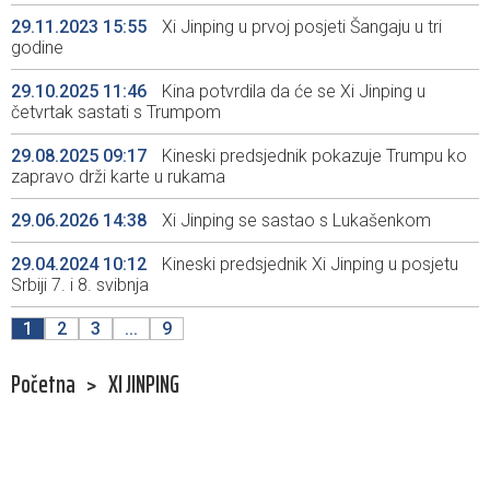
29.11.2023 15:55
Xi Jinping u prvoj posjeti Šangaju u tri
godine
29.10.2025 11:46
Kina potvrdila da će se Xi Jinping u
četvrtak sastati s Trumpom
29.08.2025 09:17
Kineski predsjednik pokazuje Trumpu ko
zapravo drži karte u rukama
29.06.2026 14:38
Xi Jinping se sastao s Lukašenkom
29.04.2024 10:12
Kineski predsjednik Xi Jinping u posjetu
Srbiji 7. i 8. svibnja
1
2
3
...
9
Početna
>
XI JINPING