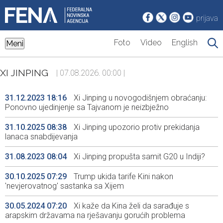
prijava
Foto
Video
English
Meni
XI JINPING
| 07.08.2026. 00:00 |
31.12.2023 18:16
Xi Jinping u novogodišnjem obraćanju:
Ponovno ujedinjenje sa Tajvanom je neizbježno
31.10.2025 08:38
Xi Jinping upozorio protiv prekidanja
lanaca snabdijevanja
31.08.2023 08:04
Xi Jinping propušta samit G20 u Indiji?
30.10.2025 07:29
Trump ukida tarife Kini nakon
'nevjerovatnog' sastanka sa Xijem
30.05.2024 07:20
Xi kaže da Kina želi da sarađuje s
arapskim državama na rješavanju gorućih problema