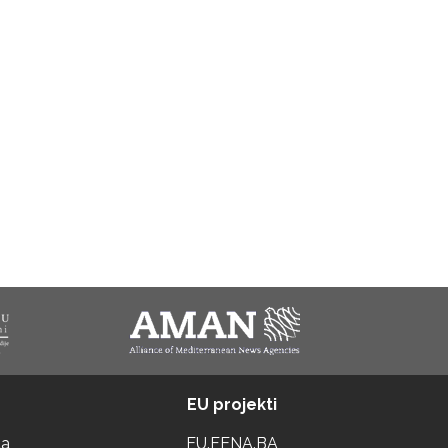
EU projekti
ta
EU.FENA.BA