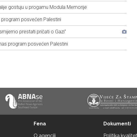
alije gostuju u progamu Modula Memorije
 program posvećen Palestini
mijemo prestati pričati o Gazi”
nas program posvećen Palestini
Fena
Dokumenti
O agenciji
Politika kvalite