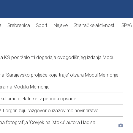
a
Srebrenica
Sport
Najave
Stranačke aktivnosti
SP26
ja KS podržalo tri događaja ovogodišnjeg izdanja Modul
 'Sarajevsko proljeće koje traje' otvara Modul Memorije
grama Modula Memorije
kulturne djelatnike iz perioda opsade
II organizuju razgovor o izazovima novinarstva
žba fotografija 'Čovjek na istoku' autora Hadisa