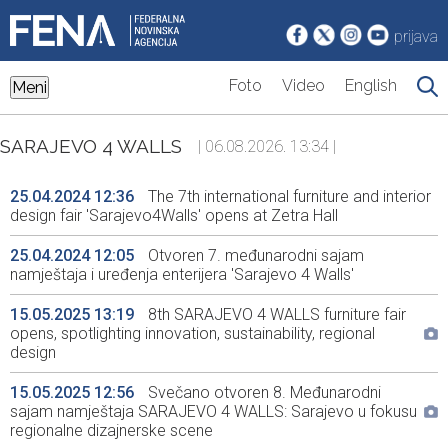
prijava
Foto
Video
English
Meni
SARAJEVO 4 WALLS
| 06.08.2026. 13:34 |
25.04.2024 12:36
The 7th international furniture and interior
design fair 'Sarajevo4Walls' opens at Zetra Hall
25.04.2024 12:05
Otvoren 7. međunarodni sajam
namještaja i uređenja enterijera 'Sarajevo 4 Walls'
15.05.2025 13:19
8th SARAJEVO 4 WALLS furniture fair
opens, spotlighting innovation, sustainability, regional
design
15.05.2025 12:56
Svečano otvoren 8. Međunarodni
sajam namještaja SARAJEVO 4 WALLS: Sarajevo u fokusu
regionalne dizajnerske scene