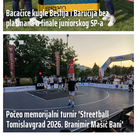
Bacačice kugle Bešlija i Baručija bez
plasmana u finale juniorskog SP-a
Počeo memorijalni turnir 'Streetball
Tomislavgrad 2026. Branimir Mašić Bani'