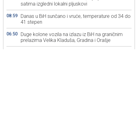
satima izgledni lokalni pljuskovi
08:59
Danas u BiH sunčano i vruće, temperature od 34 do
41 stepen
06:50
Duge kolone vozila na izlazu iz BiH na graničnim
prelazima Velika Kladuša, Gradina i Orašje
09:48
Uspostavljen saobraćanje kod mjesta Donje
Vukovije na magistralnoj cesti Živinice-Tojšići
08:32
U Bosni i Hercegovini danas pretežno sunčano i
vruće, temperature između 33 i 39 stepeni
08:31
Jednom trakom saobraćaj kod mjesta Donje
Vukovije na cesti Živinice-Tojšići zbog nezgode
07:46
Obustavljen saobraćaj kod mjesta Donje Vukovije
na magistralnoj cesti Živinice-Tojšići zbog nezgode
06:55
Duge kolone vozila na izlazu iz BiH na graničnim
prelazima Izačić, Velika Kladuš, Hum i Zupci