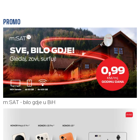
13:40
Zbog nezgode usporeno se saobraća na brzoj
cesti Mostarsko raskršće – Ilidža kod Blažuja
PROMO
m:SAT - bilo gdje u BiH