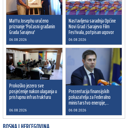
Announcement of events for Friday, 7 August 2026
20:01
Drugi Festival bakri okupio mještane i posjetitelje kod
19:55
Livna
Nastavljena saradnja Općine
Mattu Josephu uručeno
Novi Grad i Sarajevo Film
priznanje 'Počasni građanin
Novi Travnik receives first direct EU funding for UNESCO
19:45
Festivala, potpisan ugovor
Grada Sarajeva'
heritage project
06.08.2026
06.08.2026
Prokoško jezero sve
posjećenije nakon ulaganja u
Prezentacija finansijskih
pristupnu infrastrukturu
pokazatelja za Federalno
ministarstvo energije,
rudarstva i industrije
06.08.2026
06.08.2026
BOSNA I HERCEGOVINA