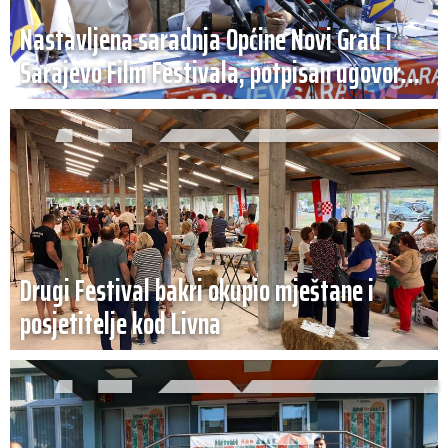
Nastavljena saradnja Općine Novi Grad i
Sarajevo Film Festivala, potpisan ugovor
(VIDEO)
Drugi Festival bakri okupio mještane i
posjetitelje kod Livna