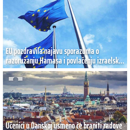
EU pozdravila najavu sporazuma o
razoružanju Hamasa i povlačenju izraelskih
snaga iz Gaze
Učenici u Danskoj usmeno će braniti radove