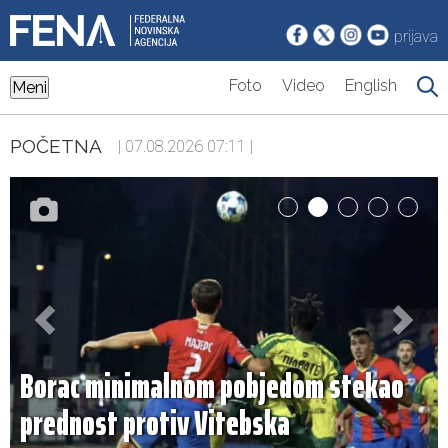
prijava
Foto
Video
English
Meni
POČETNA
| 07.08.2026 07:11 |
Borac minimalnom pobjedom stekao
prednost protiv Vitebska