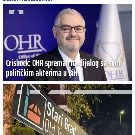
Crishock: OHR spreman na dijalog sa svim
političkim akterima u BiH