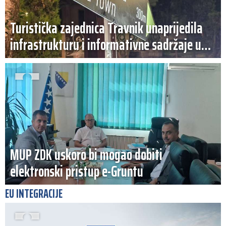
Turistička zajednica Travnik unaprijedila
infrastrukturu i informativne sadržaje u
središtu grada
MUP ZDK uskoro bi mogao dobiti
elektronski pristup e-Gruntu
EU INTEGRACIJE