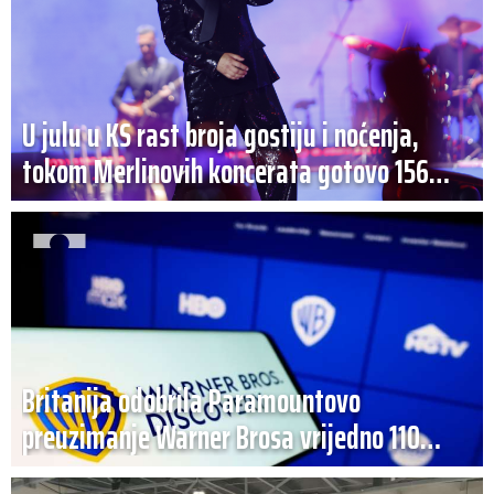
U julu u KS rast broja gostiju i noćenja,
tokom Merlinovih koncerata gotovo 156
miliona KM prometa
Britanija odobrila Paramountovo
preuzimanje Warner Brosa vrijedno 110
milijardi dolara