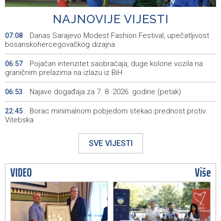
NAJNOVIJE VIJESTI
Danas Sarajevo Modest Fashion Festival, upečatljivost
07:08
bosanskohercegovačkog dizajna
Pojačan intenzitet saobraćaja, duge kolone vozila na
06:57
graničnim prelazima na izlazu iz BiH
Najave događaja za 7. 8. 2026. godine (petak)
06:53
Borac minimalnom pobjedom stekao prednost protiv
22:45
Vitebska
Bacačice kugle Bešlija i Baručija bez plasmana u finale
21:54
SVE VIJESTI
juniorskog SP-a
Počeo memorijalni turnir 'Streetball Tomislavgrad 2026.
20:36
VIDEO
Više
Branimir Mašić Bani'
Na Vilsonovom šetalištu u Sarajevu predstavljeno 50
20:26
luksuznih i sportskih automobila