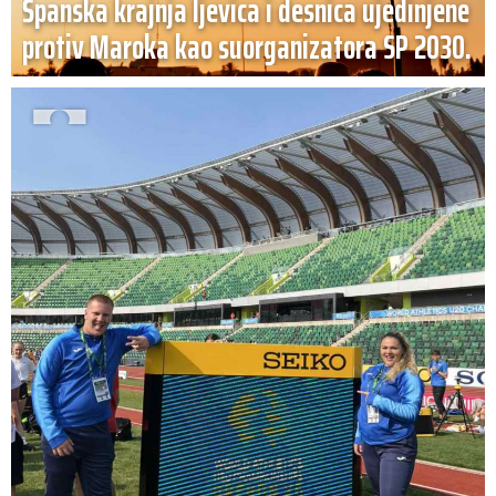
Španska krajnja ljevica i desnica ujedinjene
protiv Maroka kao suorganizatora SP 2030.