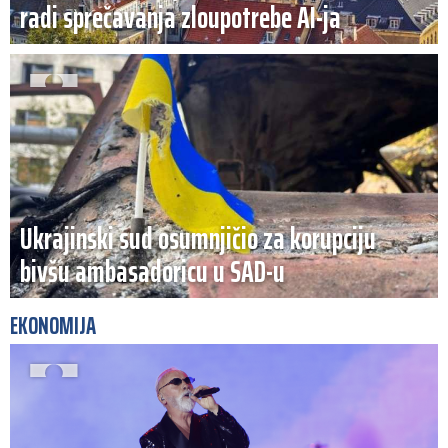
radi sprečavanja zloupotrebe AI-ja
Ukrajinski sud osumnjičio za korupciju
bivšu ambasadoricu u SAD-u
EKONOMIJA