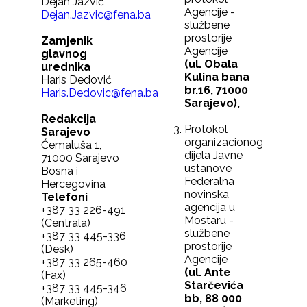
Dejan Jazvić
Agencije -
Dejan.Jazvic@fena.ba
službene
prostorije
Zamjenik
Agencije
glavnog
(ul. Obala
urednika
Kulina bana
Haris Dedović
br.16, 71000
Haris.Dedovic@fena.ba
Sarajevo),
Redakcija
Protokol
Sarajevo
organizacionog
Ćemaluša 1,
dijela Javne
71000 Sarajevo
ustanove
Bosna i
Federalna
Hercegovina
novinska
Telefoni
agencija u
+387 33 226-491
Mostaru -
(Centrala)
službene
+387 33 445-336
prostorije
(Desk)
Agencije
+387 33 265-460
(ul. Ante
(Fax)
Starčevića
+387 33 445-346
bb, 88 000
(Marketing)