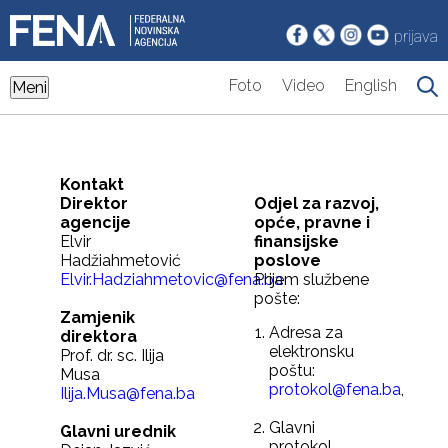
prijava
Foto
Video
English
Meni
Kontakt
Direktor
Odjel za razvoj,
agencije
opće, pravne i
Elvir
finansijske
Hadžiahmetović
poslove
Elvir.Hadziahmetovic@fena.ba
Prijem službene
pošte:
Zamjenik
Adresa za
direktora
elektronsku
Prof. dr. sc. Ilija
poštu:
Musa
protokol@fena.ba
,
Ilija.Musa@fena.ba
Glavni
Glavni urednik
protokol