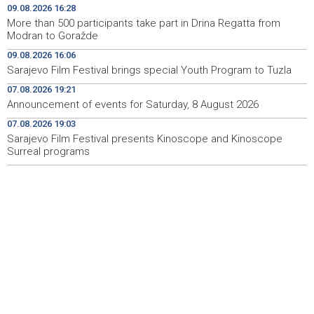
Priopćenje za javnost HDZ 1990
15:40
09.08.2026 16:28
More than 500 participants take part in Drina Regatta from
Pentagon pozvao američke odbrambene firme da
14:53
Modran to Goražde
ubrzaju proizvodnju oružja usred iscrpljenih zaliha
09.08.2026 16:06
Sarajevo Film Festival brings special Youth Program to Tuzla
Svečano otvoren 26. Cazin Grand Prix, staza 'Krajiška
14:39
zmija' ponovo okupila ljubitelje motosporta
07.08.2026 19:21
Announcement of events for Saturday, 8 August 2026
Mostar Jazz Fest 2026. od 23. do 25. kolovoza donosi
13:20
tri večeri vrhunske glazbe
07.08.2026 19:03
Sarajevo Film Festival presents Kinoscope and Kinoscope
Surreal programs
Izraelske snage izvode nova rušenja u južnom Libanu
12:21