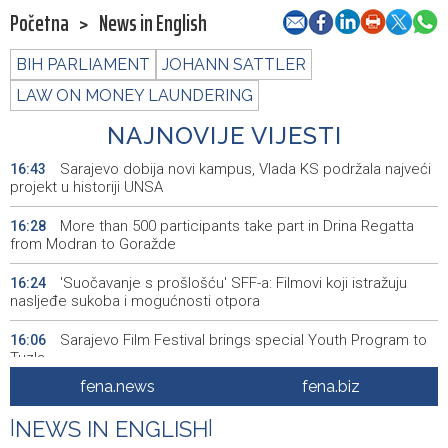
Početna
>
News in English
BIH PARLIAMENT
JOHANN SATTLER
LAW ON MONEY LAUNDERING
NAJNOVIJE VIJESTI
Sarajevo dobija novi kampus, Vlada KS podržala najveći
16:43
projekt u historiji UNSA
More than 500 participants take part in Drina Regatta
16:28
from Modran to Goražde
'Suočavanje s prošlošću' SFF-a: Filmovi koji istražuju
16:24
nasljeđe sukoba i mogućnosti otpora
Sarajevo Film Festival brings special Youth Program to
16:06
Tuzla
fena.news
fena.biz
Posuški turnir 'Kamen, krš i maslina' potvrdio svoj ugled,
15:58
Kukoč ponovno na Topali
|
NEWS IN ENGLISH
|