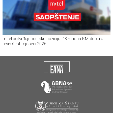
m:tel potvrđuje lidersku poziciju: 43 miliona KM dobiti u
prvih šest mjeseci 2026.