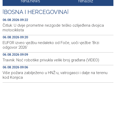
fena.news
fena.biz
donosi vrhunska vina, gastronomiju i glazbu
|
BOSNA I HERCEGOVINA
|
Čitluk: U dvije prometne nezgode teško ozlijeđena
09:22
dvojica motociklista
06.08.2026 09:22
Čitluk: U dvije prometne nezgode teško ozlijeđena dvojica
State Department: Razgovori Libana i Izraela nastavljaju
09:21
motociklista
se danas
06.08.2026 09:20
EUFOR izveo vježbu nedaleko od Foče, uoči vježbe 'Brzi
Profit Commerzbanke se skoro udvostručio usljed
09:20
odgovor 2026'
zahuktavanja ponude UniCredita za preuzimanje
06.08.2026 09:09
EUFOR izveo vježbu nedaleko od Foče, uoči vježbe 'Brzi
09:20
Travnik: Noć robotike privukla veliki broj građana (VIDEO)
odgovor 2026'
06.08.2026 09:06
Više požara zabilježeno u HNŽ-u, vatrogasci i dalje na terenu
Kantonalni ured Zenica jedini prikupio više poreza nego
09:10
prošle godine
kod Konjica