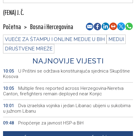
(FENA) J. Č.
Početna
>
Bosna i Hercegovina
VIJEĆE ZA ŠTAMPU I ONLINE MEDIJE U BIH
MEDIJI
DRUŠTVENE MREŽE
NAJNOVIJE VIJESTI
U Prištini se održava konstituirajuća sjednica Skupštine
10:05
Kosova
Multiple fires reported across Herzegovina-Neretva
10:05
Canton, firefighters remain deployed near Konjic
Dva izraelska vojnika i jedan Libanac ubijeni u sukobima
10:01
u južnom Libanu
Priopćenje za javnost HSP-a BiH
09:48
Sedmo izdanje manifestacije 'Kušaj ljubuška vina'
09:23