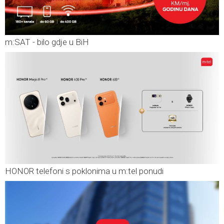
m:SAT - bilo gdje u BiH
HONOR telefoni s poklonima u m:tel ponudi