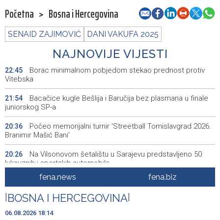
Početna
>
Bosna i Hercegovina
SENAID ZAJIMOVIĆ
DANI VAKUFA 2025
NAJNOVIJE VIJESTI
Borac minimalnom pobjedom stekao prednost protiv
22:45
Vitebska
Bacačice kugle Bešlija i Baručija bez plasmana u finale
21:54
juniorskog SP-a
Počeo memorijalni turnir 'Streetball Tomislavgrad 2026.
20:36
Branimir Mašić Bani'
Na Vilsonovom šetalištu u Sarajevu predstavljeno 50
20:26
luksuznih i sportskih automobila
fena.news
fena.biz
Announcement of events for Friday, 7 August 2026
20:01
|
BOSNA I HERCEGOVINA
|
Drugi Festival bakri okupio mještane i posjetitelje kod
19:55
Livna
06.08.2026 18:14