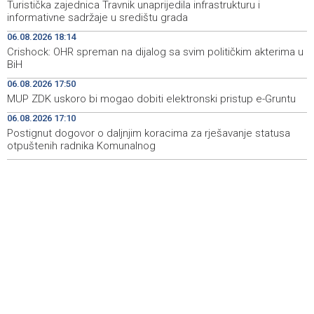
Turistička zajednica Travnik unaprijedila infrastrukturu i
Novi Travnik receives first direct EU funding for UNESCO
19:45
informativne sadržaje u središtu grada
heritage project
06.08.2026 18:14
Crishock: OHR spreman na dijalog sa svim političkim akterima u
Crishock: OHR maintains an open dialogue with all
19:33
BiH
political stakeholders in BiH
06.08.2026 17:50
Velika nagrada Britanije ostaje u MotoGP kalendaru do
19:32
MUP ZDK uskoro bi mogao dobiti elektronski pristup e-Gruntu
2028. godine
06.08.2026 17:10
Postignut dogovor o daljnjim koracima za rješavanje statusa
Španska krajnja ljevica i desnica ujedinjene protiv
19:29
Maroka kao suorganizatora SP 2030.
otpuštenih radnika Komunalnog