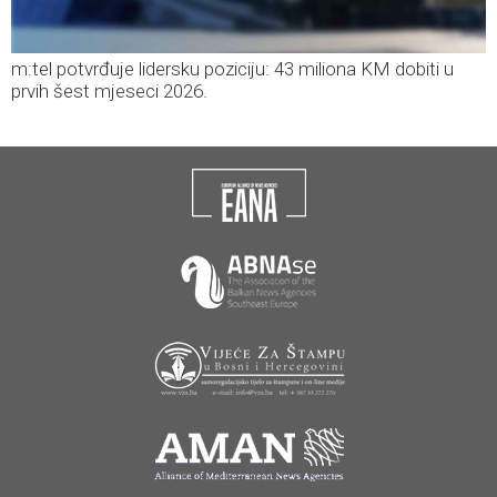
m:tel potvrđuje lidersku poziciju: 43 miliona KM dobiti u
prvih šest mjeseci 2026.