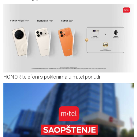
HONOR telefoni s poklonima u m:tel ponudi