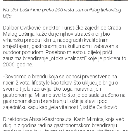
Na slici: Lošinj ima preko 200 vrsta samoniklog ljekovitog
bilja
Dalibor Cvitković, direktor Turističke zajednice Grada
Malog Lošinja, kaže da je njihov strateški cilj bio
vrhunsku prirodu i klimu, nadograditi kvalitetnim
smještajem, gastronomijom, kulturnom i zabavom s
outdoor ponudom. Posebno mjesto u cijeloj priči
zauzima brendiranje „otoka vitalnosti“ koje je pokrenuto
2006. godine.
-Govorimo o brendu koja se odnosi prvenstveno na
način života, lifestyle kao takav, što uključuje brigu o
svome tijelu i zdravlju. Dio toga, naravno, je i
gastronomija. Mi smo sve to što je do sada urađeno na
gastronomskom brendiranju Lošinja stavili pod
zajedničku kapu kao „jela vitalnosti“, ističe Cvitković.
Direktorica Abisal-Gastronauta, Karin Mimica, koja već
dugi niz godina radi na gastronomskom brendiranju