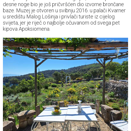
desne noge bio je još pričvršćen dio izvorne brončane
baze. Muzej je otvoren u svibnju 2016. u palači Kvarner
u središtu Malog Lošinja i privlači turiste iz cijelog
svijeta, jer je riječ o najbolje očuvanom od svega pet
kipova Apoksiomena.