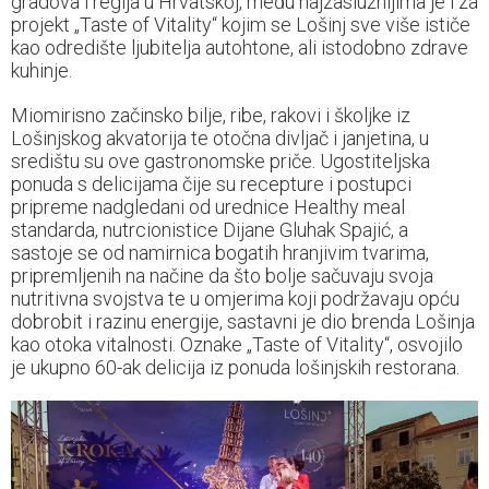
gradova i regija u Hrvatskoj, među najzaslužnijima je i za
projekt „Taste of Vitality“ kojim se Lošinj sve više ističe
kao odredište ljubitelja autohtone, ali istodobno zdrave
kuhinje.
Miomirisno začinsko bilje, ribe, rakovi i školjke iz
Lošinjskog akvatorija te otočna divljač i janjetina, u
središtu su ove gastronomske priče. Ugostiteljska
ponuda s delicijama čije su recepture i postupci
pripreme nadgledani od urednice Healthy meal
standarda, nutrcionistice Dijane Gluhak Spajić, a
sastoje se od namirnica bogatih hranjivim tvarima,
pripremljenih na načine da što bolje sačuvaju svoja
nutritivna svojstva te u omjerima koji podržavaju opću
dobrobit i razinu energije, sastavni je dio brenda Lošinja
kao otoka vitalnosti. Oznake „Taste of Vitality“, osvojilo
je ukupno 60-ak delicija iz ponuda lošinjskih restorana.