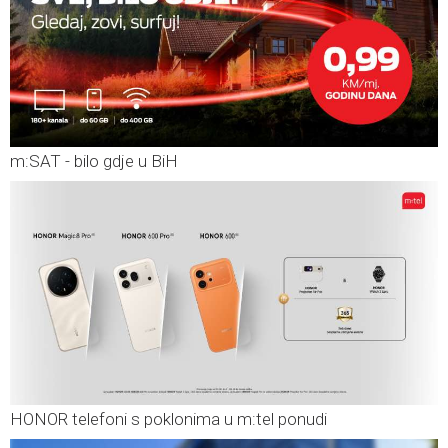
m:SAT - bilo gdje u BiH
HONOR telefoni s poklonima u m:tel ponudi