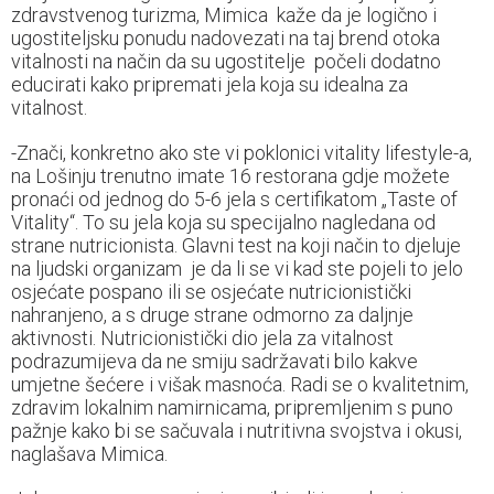
zdravstvenog turizma, Mimica kaže da je logično i
ugostiteljsku ponudu nadovezati na taj brend otoka
vitalnosti na način da su ugostitelje počeli dodatno
educirati kako pripremati jela koja su idealna za
vitalnost.
-Znači, konkretno ako ste vi poklonici vitality lifestyle-a,
na Lošinju trenutno imate 16 restorana gdje možete
pronaći od jednog do 5-6 jela s certifikatom „Taste of
Vitality“. To su jela koja su specijalno nagledana od
strane nutricionista. Glavni test na koji način to djeluje
na ljudski organizam je da li se vi kad ste pojeli to jelo
osjećate pospano ili se osjećate nutricionistički
nahranjeno, a s druge strane odmorno za daljnje
aktivnosti. Nutricionistički dio jela za vitalnost
podrazumijeva da ne smiju sadržavati bilo kakve
umjetne šećere i višak masnoća. Radi se o kvalitetnim,
zdravim lokalnim namirnicama, pripremljenim s puno
pažnje kako bi se sačuvala i nutritivna svojstva i okusi,
naglašava Mimica.