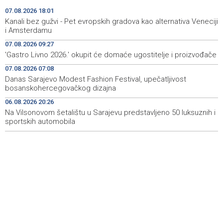
Faris Dževahirić novi nogometaš Veleža
19:44
07.08.2026 18:01
Kanali bez gužvi - Pet evropskih gradova kao alternativa Veneciji
Announcement of events for Saturday, 8 August 2026
19:21
i Amsterdamu
07.08.2026 09:27
Rudari Milanovića ubijedili da ode kući, Memčić se već
19:10
'Gastro Livno 2026.' okupit će domaće ugostitelje i proizvođače
ponovo vratio u jamu 'Raspotočje'
07.08.2026 07:08
Sarajevo Film Festival presents Kinoscope and
19:03
Danas Sarajevo Modest Fashion Festival, upečatljivost
Kinoscope Surreal programs
bosanskohercegovačkog dizajna
06.08.2026 20:26
Najave događaja za 8. 8. 2026. godine (subota)
19:00
Na Vilsonovom šetalištu u Sarajevu predstavljeno 50 luksuznih i
sportskih automobila