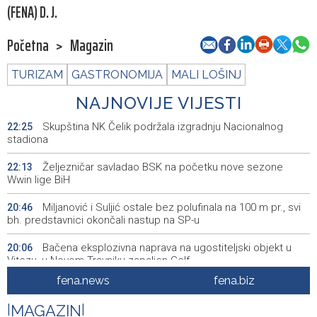
(FENA) D. J.
Početna
>
Magazin
TURIZAM
GASTRONOMIJA
MALI LOŠINJ
NAJNOVIJE VIJESTI
Skupština NK Čelik podržala izgradnju Nacionalnog
22:25
stadiona
Željezničar savladao BSK na početku nove sezone
22:13
Wwin lige BiH
Miljanović i Suljić ostale bez polufinala na 100 m pr., svi
20:46
bh. predstavnici okončali nastup na SP-u
Bačena eksplozivna naprava na ugostiteljski objekt u
20:06
Vitezu, u Novom Travniku zapaljen Golf
fena.news
fena.biz
Galerija ULUPUBiH otvara novu izlagačku sezonu,
20:01
predstavlja novi izlagački program
|
MAGAZIN
|