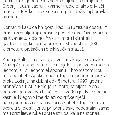
Lošinj. Iako geografski znatno dalji nego primjerice
Srednji i Južni Jadran, Kvarner tradicionalno privlači
turiste iz BiH koji traže neki drugačiji doživljaj boravka
na moru.
Domaćini kažu da bh. gosti, kao i 315 tisuća gostiju iz
drugih zemalja koji godišnje posjete ovaj živopisni otok
na Kvarneru, dolaze uživati u moru i klimi, ali i
gastronomiji, kulturi, sportskim aktivnostima (280
kilometara pješačkih i biciklističkih staza).
Kada je kultura u pitanju, glavna atrakcija je svakako
Muzej Apoksiomena koji je u cijelosti posvećen samo
jednom, ali vrijednom eksponatu – brončanom kipu
mladog atlete Apoksiomena. Kip je u podmorju pokraj
otoka Lošinja, na dubini od 45 metara, 1997. godine
pronašao turist iz Belgije. Iz mora, na čijem je dnu
boravio gotovo dva tisućljeća, izvađen je dvije godine
kasnije. Njegovo ime dolazi od grčke riječi
apoxyomenos i označava prikaz atlete. Kip je očuvan
skoro u cijelosti, jer su pri pronalasku nedostajali samo
mali prst lijeve ruke i oči te strugaljka, a na stopalu