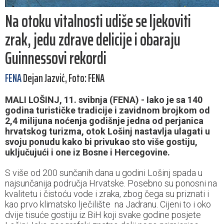
Na otoku vitalnosti udiše se ljekoviti
zrak, jedu zdrave delicije i obaraju
Guinnessovi rekordi
FENA
Dejan Jazvić, Foto: FENA
MALI LOŠINJ, 11. svibnja (FENA) - Iako je sa 140
godina turističke tradicije i zavidnom brojkom od
2,4 milijuna noćenja godišnje jedna od perjanica
hrvatskog turizma, otok Lošinj nastavlja ulagati u
svoju ponudu kako bi privukao sto više gostiju,
uključujući i one iz Bosne i Hercegovine.
S više od 200 sunčanih dana u godini Lošinj spada u
najsunčanija područja Hrvatske. Posebno su ponosni na
kvalitetu i čistoću vode i zraka, zbog čega su priznati i
kao prvo klimatsko lječilište na Jadranu. Cijeni to i oko
dvije tisuće gostiju iz BiH koji svake godine posjete