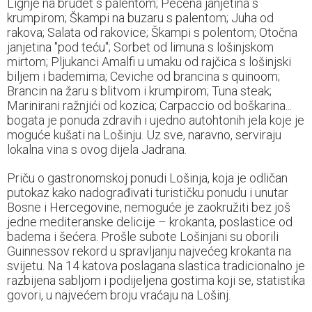
Lignje na brudet s palentom; Pečena janjetina s
krumpirom; Škampi na buzaru s palentom; Juha od
rakova; Salata od rakovice; Škampi s polentom; Otočna
janjetina "pod teću"; Sorbet od limuna s lošinjskom
mirtom; Pljukanci Amalfi u umaku od rajčica s lošinjski
biljem i bademima; Ceviche od brancina s quinoom;
Brancin na žaru s blitvom i krumpirom; Tuna steak;
Marinirani ražnjići od kozica; Carpaccio od boškarina...
bogata je ponuda zdravih i ujedno autohtonih jela koje je
moguće kušati na Lošinju. Uz sve, naravno, serviraju
lokalna vina s ovog dijela Jadrana.
Priču o gastronomskoj ponudi Lošinja, koja je odličan
putokaz kako nadograđivati turističku ponudu i unutar
Bosne i Hercegovine, nemoguće je zaokružiti bez još
jedne mediteranske delicije – krokanta, poslastice od
badema i šećera. Prošle subote Lošinjani su oborili
Guinnessov rekord u spravljanju najvećeg krokanta na
svijetu. Na 14 katova poslagana slastica tradicionalno je
razbijena sabljom i podijeljena gostima koji se, statistika
govori, u najvećem broju vraćaju na Lošinj.