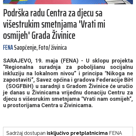
Podrška radu Centra za djecu sa
višestrukim smetnjama 'Vrati mi
osmijeh' Grada Živinice
FENA
Saopćenje, Foto/ živinica
SARAJEVO, 19. maja (FENA) - U sklopu projekta
“Regionalna suradnja za poboljšanu socijalnu
inkluziju na lokalnom nivou” i principa "Nikoga ne
zapostaviti“, Savez općina i gradova Federacije BiH
(SOGFBiH) u saradnji s Gradom Živinice će uručio
je danas u Živinicama vrijednu donaciju Centru za
djecu s višesrukim smetnjama "Vrati nam osmijeh“,
u prostorijama Centra u Živinicama.
Sadržaj dostupan
isključivo pretplatnicima
FENA