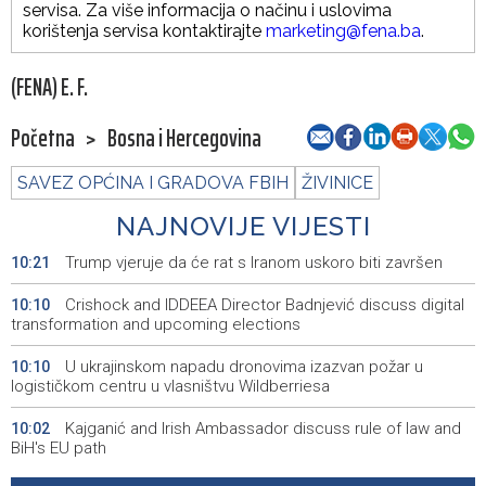
servisa. Za više informacija o načinu i uslovima
korištenja servisa kontaktirajte
marketing@fena.ba
.
(FENA) E. F.
Početna
>
Bosna i Hercegovina
SAVEZ OPĆINA I GRADOVA FBIH
ŽIVINICE
NAJNOVIJE VIJESTI
Trump vjeruje da će rat s Iranom uskoro biti završen
10:21
Crishock and IDDEEA Director Badnjević discuss digital
10:10
transformation and upcoming elections
U ukrajinskom napadu dronovima izazvan požar u
10:10
logističkom centru u vlasništvu Wildberriesa
Kajganić and Irish Ambassador discuss rule of law and
10:02
BiH's EU path