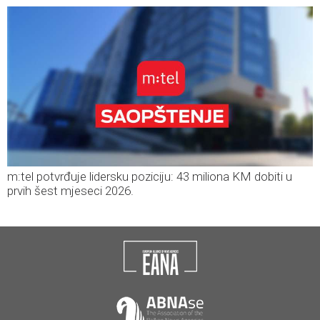
m:tel potvrđuje lidersku poziciju: 43 miliona KM dobiti u
prvih šest mjeseci 2026.