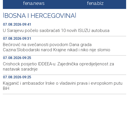
Wildfire near Konjic remains active as firefighters
09:56
fena.news
fena.biz
defend homes
|
BOSNA I HERCEGOVINA
|
Juli donio rast turističkog prometa u KS - Više od 112
09:53
hiljada gostiju i 241 hiljada noćenja
07.08.2026 09:41
U Sarajevu počelo saobraćati 10 novih ISUZU autobusa
Njemačka tvrdi da avioni parkirani na aerodromu Halle
09:48
07.08.2026 09:31
nisu imali municiju
Bećirović na svečanosti povodom Dana grada
Cazina:Slobodarski narod Krajine nikad i niko nije slomio
U Sarajevu počelo saobraćati 10 novih ISUZU autobusa
09:41
07.08.2026 09:25
Crnogorska vlada pokazala je da poštuje Hrvatsku
09:32
Crishock posjetio IDDEEA-u: Zajednička opredijeljenost za
nastavak saradnje
Bećirović na svečanosti povodom Dana grada
09:31
07.08.2026 09:25
Cazina:Slobodarski narod Krajine nikad i niko nije slomio
Kajganić i ambasador Irske o vladavini prava i evropskom putu
BiH