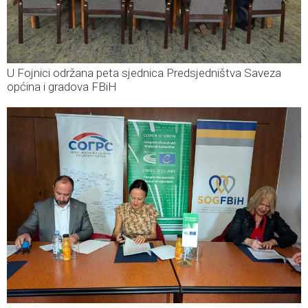
U Fojnici održana peta sjednica Predsjedništva Saveza
općina i gradova FBiH