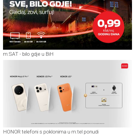
m:SAT - bilo gdje u BiH
HONOR telefoni s poklonima u m:tel ponudi