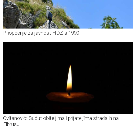
Priopćenje za javnost HDZ-a 1990
Cvitanović: Sućut obiteljima i prijateljima stradalih na
Elbrusu