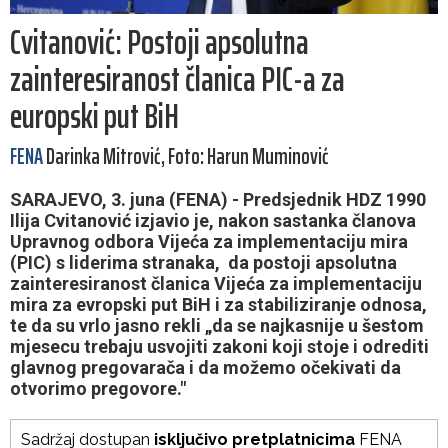
Cvitanović: Postoji apsolutna
zainteresiranost članica PIC-a za
europski put BiH
FENA
Darinka Mitrović, Foto: Harun Muminović
SARAJEVO, 3. juna (FENA) - Predsjednik HDZ 1990
Ilija Cvitanović izjavio je, nakon sastanka članova
Upravnog odbora Vijeća za implementaciju mira
(PIC) s liderima stranaka, da postoji apsolutna
zainteresiranost članica Vijeća za implementaciju
mira za evropski put BiH i za stabiliziranje odnosa,
te da su vrlo jasno rekli „da se najkasnije u šestom
mjesecu trebaju usvojiti zakoni koji stoje i odrediti
glavnog pregovarača i da možemo očekivati da
otvorimo pregovore."
Sadržaj dostupan
isključivo pretplatnicima
FENA