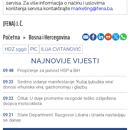
servisa. Za više informacija o načinu i uslovima
korištenja servisa kontaktirajte
marketing@fena.ba
.
(FENA) J. Č.
Početna
>
Bosna i Hercegovina
HDZ 1990
PIC
ILIJA CVITANOVIĆ
NAJNOVIJE VIJESTI
Priopćenje za javnost HSP-a BiH
09:48
Sedmo izdanje manifestacije 'Kušaj ljubuška vina'
09:23
donosi vrhunska vina, gastronomiju i glazbu
Čitluk: U dvije prometne nezgode teško ozlijeđena
09:22
dvojica motociklista
State Department: Razgovori Libana i Izraela nastavljaju
09:21
se danas