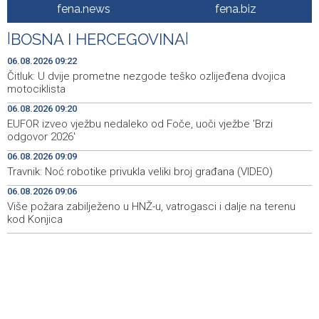
Profit Commerzbanke se skoro udvostručio usljed
09:20
fena.news
fena.biz
zahuktavanja ponude UniCredita za preuzimanje
|
BOSNA I HERCEGOVINA
|
EUFOR izveo vježbu nedaleko od Foče, uoči vježbe 'Brzi
09:20
odgovor 2026'
06.08.2026 09:22
Čitluk: U dvije prometne nezgode teško ozlijeđena dvojica
Kantonalni ured Zenica jedini prikupio više poreza nego
09:10
motociklista
prošle godine
06.08.2026 09:20
EUFOR izveo vježbu nedaleko od Foče, uoči vježbe 'Brzi
Travnik: Noć robotike privukla veliki broj građana (VIDEO)
09:09
odgovor 2026'
Više požara zabilježeno u HNŽ-u, vatrogasci i dalje na
09:06
06.08.2026 09:09
terenu kod Konjica
Travnik: Noć robotike privukla veliki broj građana (VIDEO)
06.08.2026 09:06
Danas u BiH sunčano i vruće, temperature od 34 do 41
08:59
stepen
Više požara zabilježeno u HNŽ-u, vatrogasci i dalje na terenu
kod Konjica