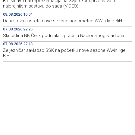
Bh. Muay Thai reprezentacija na Svjetskom prvenstvu u
Normalizovan saobraćaj na dionici puta Stolac–Neum,
13:54
najbrojnijem sastavu do sada (VIDEO)
kod mjesta Udora, nakon nezgode
08.08.2026 10:01
Danas dva susreta nove sezone nogometne WWin lige BiH
Vučić i Zelenski u Beogradu: Srbija podržava teritorijalni
13:15
integritet Ukrajine
07.08.2026 22:25
Skupština NK Čelik podržala izgradnju Nacionalnog stadiona
Na magistralnoj cesti Stolac-Neum, kod mjesta Udora,
13:02
naizmjenično propuštanje vozila, jednom trakom
07.08.2026 22:13
Željezničar savladao BSK na početku nove sezone Wwin lige
BiH
Više od 500 učesnika na Drinskoj regati od Modrana do
12:59
Goražda