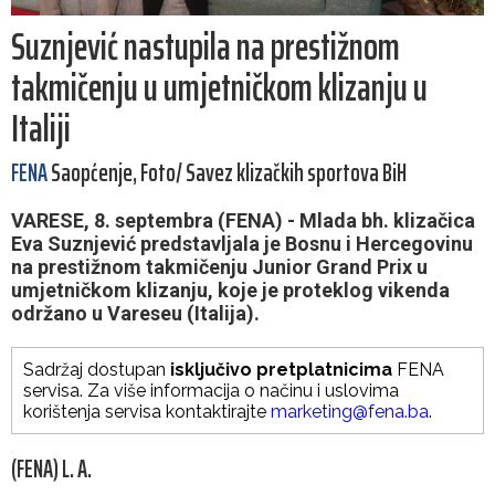
Suznjević nastupila na prestižnom
takmičenju u umjetničkom klizanju u
Italiji
FENA
Saopćenje, Foto/ Savez klizačkih sportova BiH
VARESE, 8. septembra (FENA) - Mlada bh. klizačica
Eva Suznjević predstavljala je Bosnu i Hercegovinu
na prestižnom takmičenju Junior Grand Prix u
umjetničkom klizanju, koje je proteklog vikenda
održano u Vareseu (Italija).
Sadržaj dostupan
isključivo pretplatnicima
FENA
servisa. Za više informacija o načinu i uslovima
korištenja servisa kontaktirajte
marketing@fena.ba
.
(FENA) L. A.