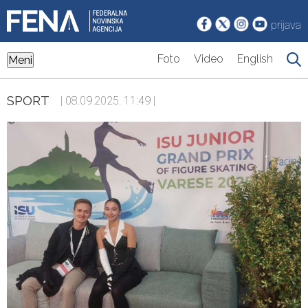
prijava
Foto
Video
English
Meni
SPORT
| 08.09.2025. 11:49 |