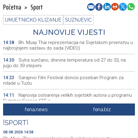
Početna
>
Sport
UMJETNIČKO KLIZANJE
SUZNJEVIĆ
NAJNOVIJE VIJESTI
Bh. Muay Thai reprezentacija na Svjetskom prvenstvu u
14:38
najbrojnijem sastavu do sada (VIDEO)
Sutra sunčano, dnevna temperatura od 27 do 33, na
14:30
jugu do 39 stepeni
Sarajevo Film Festival donosi poseban Program za
14:23
mlade u Tuzlu
Najnovija ostvarenja velikih svjetskih autora u programu
14:11
Summer Screen SFF-a
fena.news
fena.biz
Izraelska vojska nastavlja napade na jugu Libana uprkos
14:05
prekidu vatre i pregovorima
|
SPORT
|
Izraelske snage izvršile raciju u gradu na Zapadnoj obali
14:01
08.08.2026 14:38