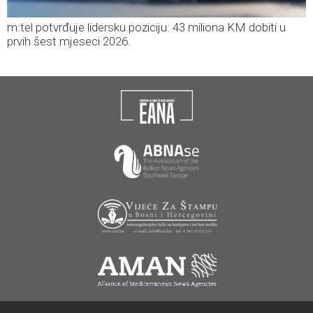
m:tel potvrđuje lidersku poziciju: 43 miliona KM dobiti u
prvih šest mjeseci 2026.