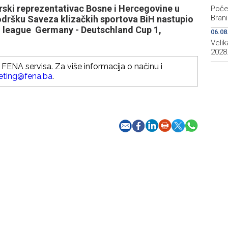
ski reprezentativac Bosne i Hercegovine u
Počeo
Brani
dršku Saveza klizačkih sportova BiH nastupio
 league Germany - Deutschland Cup 1,
06.08
Veli
2028
FENA servisa. Za više informacija o načinu i
eting@fena.ba
.