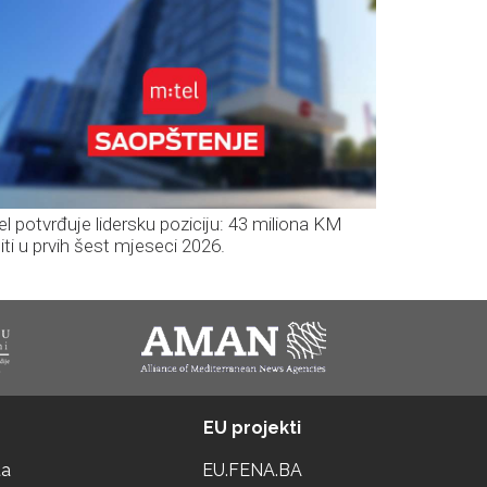
el potvrđuje lidersku poziciju: 43 miliona KM
iti u prvih šest mjeseci 2026.
EU projekti
ta
EU.FENA.BA