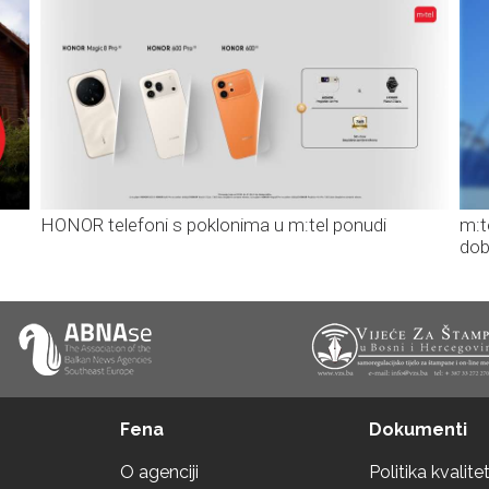
HONOR telefoni s poklonima u m:tel ponudi
m:t
dob
Fena
Dokumenti
O agenciji
Politika kvalite