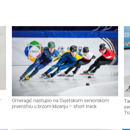
–
Omeragić nastupio na Svjetskom seniorskom
Ta
prvenstvu u brzom klizanju – short track
se
Tr