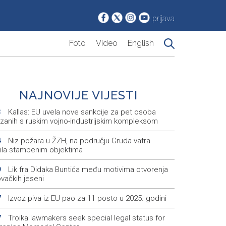
prijava
Foto
Video
English
NAJNOVIJE VIJESTI
Kallas: EU uvela nove sankcije za pet osoba
3
zanih s ruskim vojno-industrijskim kompleksom
Niz požara u ŽZH, na području Gruda vatra
4
etila stambenim objektima
Lik fra Didaka Buntića među motivima otvorenja
9
vačkih jeseni
Izvoz piva iz EU pao za 11 posto u 2025. godini
7
Troika lawmakers seek special legal status for
7