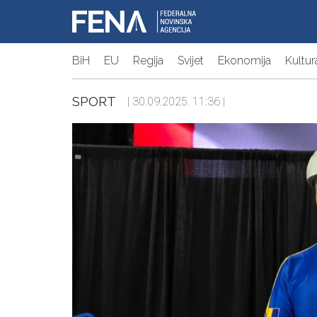
BiH
EU
Regija
Svijet
Ekonomija
Kultur
SPORT
| 30.09.2025. 11:36 |