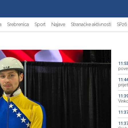
a
Srebrenica
Sport
Najave
Stranačke aktivnosti
SP26
11:5
pove
11:4
prij
11:3
Vinko
11:3
11:3