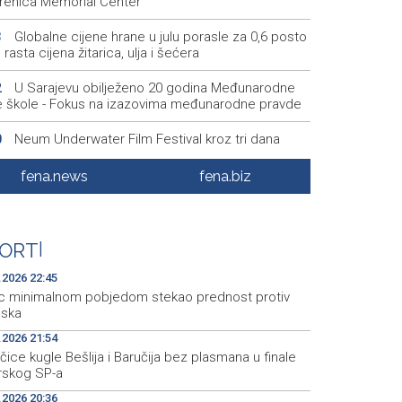
renica Memorial Center
Globalne cijene hrane u julu porasle za 0,6 posto
3
rasta cijena žitarica, ulja i šećera
U Sarajevu obilježeno 20 godina Međunarodne
2
ne škole - Fokus na izazovima međunarodne pravde
Neum Underwater Film Festival kroz tri dana
0
a umjetnost filma i more
fena.news
fena.biz
Vlada usvojila Informaciju Interresorne radne
8
e za digitalnu transformaciju javne uprave u ZDK
Sarajevo Canton records rise in tourist arrivals
7
ORT
|
vernight stays in July
.2026 22:45
c minimalnom pobjedom stekao prednost protiv
bska
.2026 21:54
ice kugle Bešlija i Baručija bez plasmana u finale
orskog SP-a
.2026 20:36