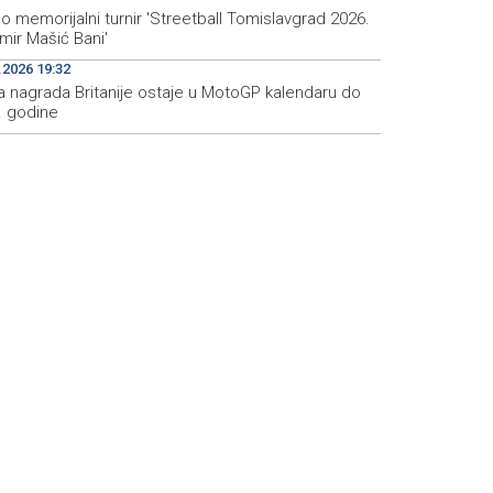
 memorijalni turnir 'Streetball Tomislavgrad 2026.
mir Mašić Bani'
.2026 19:32
ka nagrada Britanije ostaje u MotoGP kalendaru do
. godine