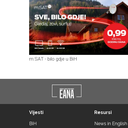
m:SAT - bilo gdje u BiH
Vijesti
Resursi
BiH
News in English