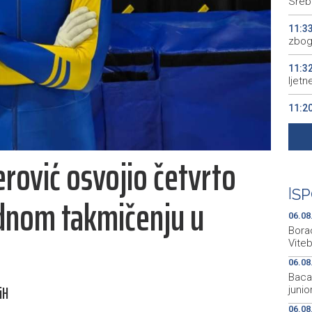
Sreb
11:3
zbog 
11:3
ljet
11:2
spaj
11:1
erović osvojio četvrto
grup
11:1
|
SP
dnom takmičenju u
and o
06.08
Bora
Vite
06.08
Bacač
iH
juni
06.08