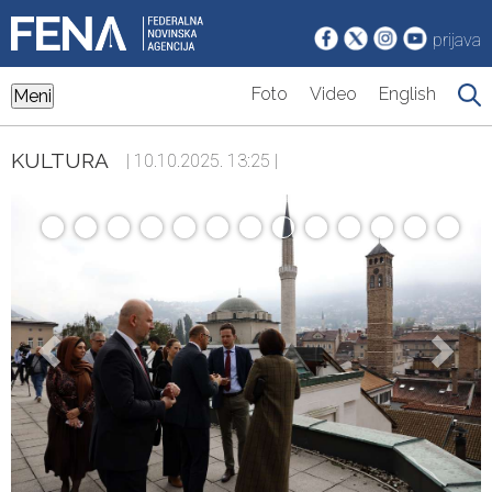
prijava
Foto
Video
English
Meni
KULTURA
| 10.10.2025. 13:25 |