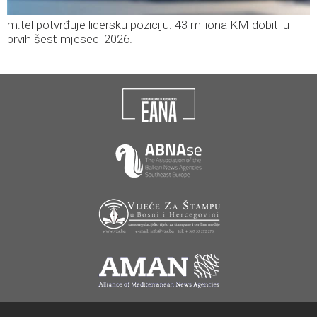
m:tel potvrđuje lidersku poziciju: 43 miliona KM dobiti u
prvih šest mjeseci 2026.