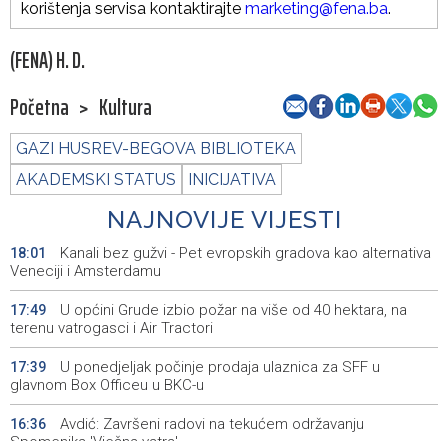
korištenja servisa kontaktirajte
marketing@fena.ba
.
(FENA) H. D.
Početna
>
Kultura
GAZI HUSREV-BEGOVA BIBLIOTEKA
AKADEMSKI STATUS
INICIJATIVA
NAJNOVIJE VIJESTI
Kanali bez gužvi - Pet evropskih gradova kao alternativa
18:01
Veneciji i Amsterdamu
U općini Grude izbio požar na više od 40 hektara, na
17:49
terenu vatrogasci i Air Tractori
U ponedjeljak počinje prodaja ulaznica za SFF u
17:39
glavnom Box Officeu u BKC-u
Avdić: Završeni radovi na tekućem održavanju
16:36
Spomenika 'Vječna vatra'