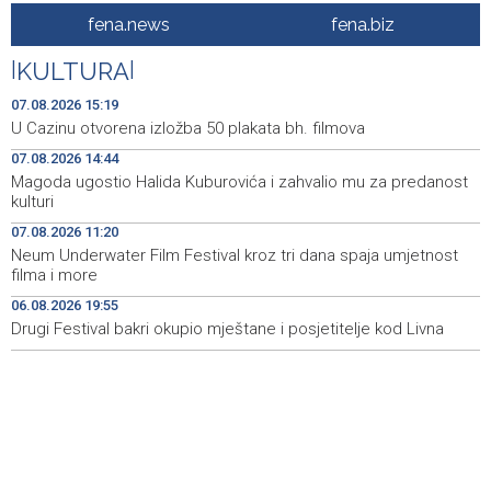
fena.news
fena.biz
Dva Air Tractora gase požar u Konjicu, u subotu stiže i
16:00
treći
|
KULTURA
|
Meta kažnjena sa dodatnih 567 miliona dolara zbog
15:58
07.08.2026 15:19
ugrožavanja sigurnosti djece
U Cazinu otvorena izložba 50 plakata bh. filmova
07.08.2026 14:44
Privredna Banka Sarajevo ušla u sastav indeksa SASX-
15:52
10 umjesto Rudnika Soli Tuzla
Magoda ugostio Halida Kuburovića i zahvalio mu za predanost
kulturi
Oko 150 izlagača stiže u Gradačac na 53. Međunarodni
15:46
07.08.2026 11:20
sajam šljive
Neum Underwater Film Festival kroz tri dana spaja umjetnost
filma i more
Španija postavila ultimatum Italiji da ukine granične
15:44
kontrole
06.08.2026 19:55
Drugi Festival bakri okupio mještane i posjetitelje kod Livna
Goražde residents protest over repeated water
15:42
outages