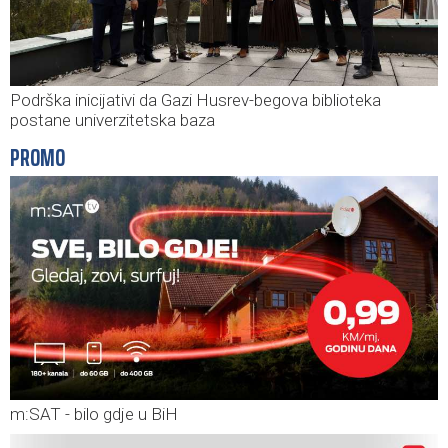
Podrška inicijativi da Gazi Husrev-begova biblioteka
postane univerzitetska baza
PROMO
m:SAT - bilo gdje u BiH