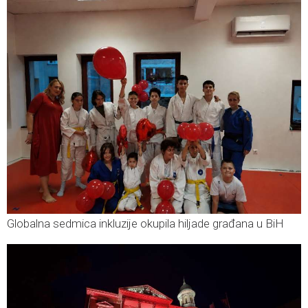
Globalna sedmica inkluzije okupila hiljade građana u BiH