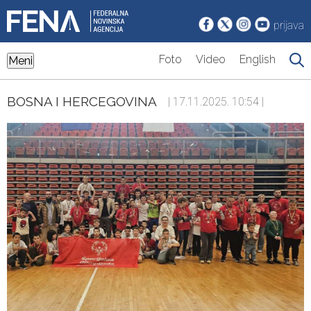
prijava
Foto
Video
English
Meni
BOSNA I HERCEGOVINA
| 17.11.2025. 10:54 |