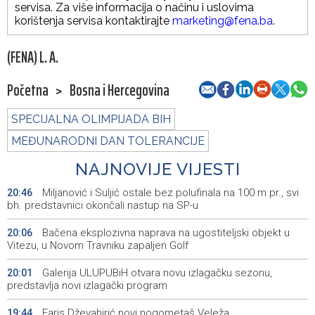
servisa. Za više informacija o načinu i uslovima
korištenja servisa kontaktirajte
marketing@fena.ba
.
(FENA) L. A.
Početna
>
Bosna i Hercegovina
SPECIJALNA OLIMPIJADA BIH
MEĐUNARODNI DAN TOLERANCIJE
NAJNOVIJE VIJESTI
Miljanović i Suljić ostale bez polufinala na 100 m pr., svi
20:46
bh. predstavnici okončali nastup na SP-u
Bačena eksplozivna naprava na ugostiteljski objekt u
20:06
Vitezu, u Novom Travniku zapaljen Golf
Galerija ULUPUBiH otvara novu izlagačku sezonu,
20:01
predstavlja novi izlagački program
Faris Dževahirić novi nogometaš Veleža
19:44