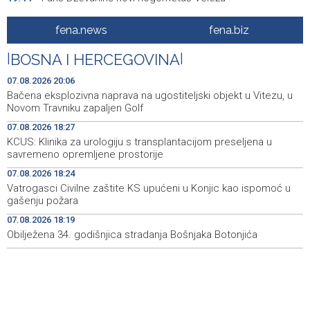
Announcement of events for Saturday, 8 August 2026
19:21
fena.news
fena.biz
Rudari Milanovića ubijedili da ode kući, Memčić se već
19:10
|
BOSNA I HERCEGOVINA
|
ponovo vratio u jamu 'Raspotočje'
07.08.2026 20:06
Sarajevo Film Festival presents Kinoscope and
19:03
Bačena eksplozivna naprava na ugostiteljski objekt u Vitezu, u
Kinoscope Surreal programs
Novom Travniku zapaljen Golf
07.08.2026 18:27
Najave događaja za 8. 8. 2026. godine (subota)
19:00
KCUS: Klinika za urologiju s transplantacijom preseljena u
savremeno opremljene prostorije
Fire breaks out across more than 40 hectares in Grude,
18:58
firefighters and Air Tractors on the ground
07.08.2026 18:24
Vatrogasci Civilne zaštite KS upućeni u Konjic kao ispomoć u
Zelenski doputovao u Beograd, sutra sastanak s
18:55
gašenju požara
Vučićem
07.08.2026 18:19
Obilježena 34. godišnjica stradanja Bošnjaka Botonjića