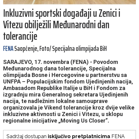
Inkluzivni sportski događaji u Zenici i
Vitezu obilježili Međunarodni dan
tolerancije
FENA
Saopćenje, Foto/ Specijalna olimpijada BiH
SARAJEVO, 17. novembra (FENA) - Povodom
Međunarodnog dana tolerancije, Specijalna
olimpijada Bosne i Hercegovine u partnerstvu sa
UNFPA – Populacijskim fondom Ujedinjenih nacija,
Ambasadom Republike Italije u BiH i Fondom za
izgradnju mira Generalnog sekretara Ujedinjenih
nacija, te nadležnim lokalne samouprave
organizovala je Vikend tolerancije kroz dvije velike
inkluzivne aktivnosti u Zenici i Vitezu, u sklopu
regionalne inicijative „Moving Us Closer“.
Sadržaj dostupan
isključivo pretplatnicima
FENA