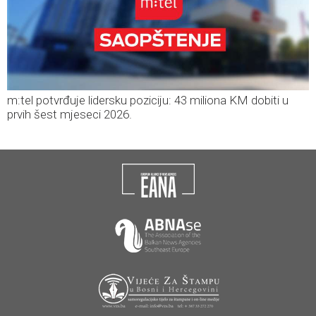
m:tel potvrđuje lidersku poziciju: 43 miliona KM dobiti u
prvih šest mjeseci 2026.