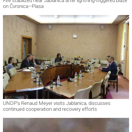
Fire stabilized near Jablanica after lightning-triggered blaze
on Čvrsnica–Plasa
UNDP’s Renaud Meyer visits Jablanica, discusses
continued cooperation and recovery efforts