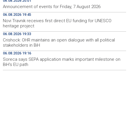
06.08.2026 20:01
Announcement of events for Friday, 7 August 2026
Novi Travnik receives first direct EU funding for UNESCO
19:45
06.08.2026 19:45
heritage project
Novi Travnik receives first direct EU funding for UNESCO
heritage project
Crishock: OHR maintains an open dialogue with all
19:33
political stakeholders in BiH
06.08.2026 19:33
Crishock: OHR maintains an open dialogue with all political
Velika nagrada Britanije ostaje u MotoGP kalendaru do
19:32
stakeholders in BiH
2028. godine
06.08.2026 19:16
Soreca says SEPA application marks important milestone on
Španska krajnja ljevica i desnica ujedinjene protiv
19:29
Maroka kao suorganizatora SP 2030.
BiH's EU path