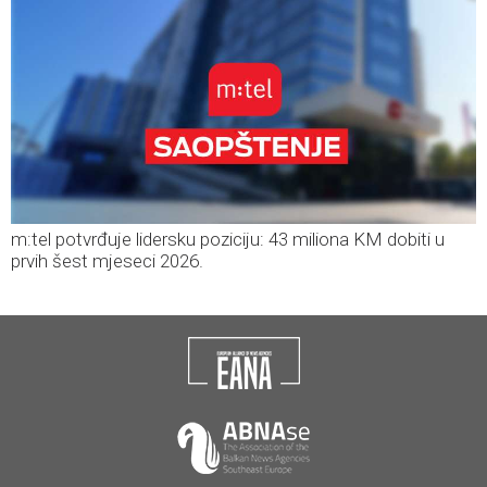
m:tel potvrđuje lidersku poziciju: 43 miliona KM dobiti u
prvih šest mjeseci 2026.