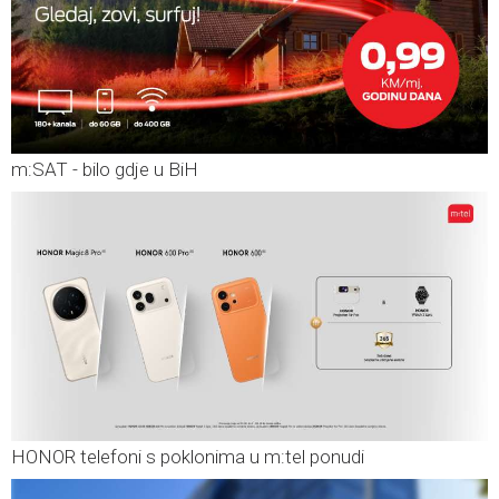
m:SAT - bilo gdje u BiH
HONOR telefoni s poklonima u m:tel ponudi