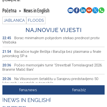
Početna
>
News in English
JABLANICA
FLOODS
NAJNOVIJE VIJESTI
Borac minimalnom pobjedom stekao prednost protiv
22:45
Vitebska
Bacačice kugle Bešlija i Baručija bez plasmana u finale
21:54
juniorskog SP-a
Počeo memorijalni turnir 'Streetball Tomislavgrad 2026.
20:36
Branimir Mašić Bani'
Na Vilsonovom šetalištu u Sarajevu predstavljeno 50
20:26
luksuznih i sportskih automobila
fena.news
fena.biz
Announcement of events for Friday, 7 August 2026
20:01
|
NEWS IN ENGLISH
|
Drugi Festival bakri okupio mještane i posjetitelje kod
19:55
Livna