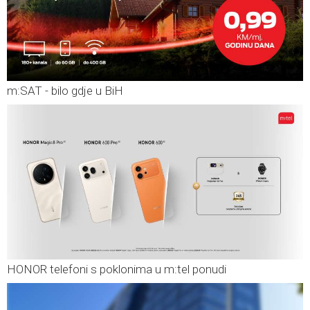
m:SAT - bilo gdje u BiH
HONOR telefoni s poklonima u m:tel ponudi