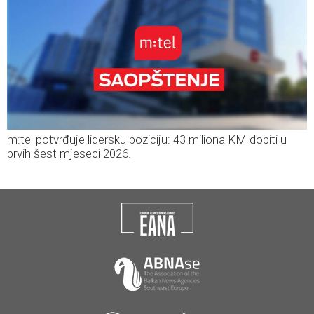
m:tel potvrđuje lidersku poziciju: 43 miliona KM dobiti u
prvih šest mjeseci 2026.