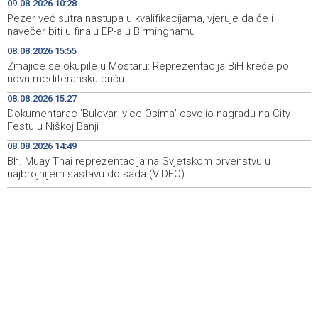
09.08.2026 10:28
za očuvanje zdravlja srca tokom vrućina
Pezer već sutra nastupa u kvalifikacijama, vjeruje da će i
navečer biti u finalu EP-a u Birminghamu
U jami 'Raspotočje' petu noć prenoćilo devet zeničkih
09:27
08.08.2026 15:55
rudara
Zmajice se okupile u Mostaru: Reprezentacija BiH kreće po
novu mediteransku priču
Gosti iz regiona okupirali Jahorinu, mnogi zbog popusta
09:20
umjesto mora izabrali planinu
08.08.2026 15:27
Dokumentarac 'Bulevar Ivice Osima' osvojio nagradu na City
Požar kod Konjica lokaliziran, vatrogasci i dalje na
09:17
Festu u Niškoj Banji
terenu
08.08.2026 14:49
Bh. Muay Thai reprezentacija na Svjetskom prvenstvu u
U Stupama održan prvi „Gastro Livno“: Više od 20 jela
09:09
predstavilo raznolikost livanjske gastronomije
najbrojnijem sastavu do sada (VIDEO)