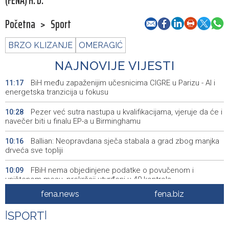
(FENA) H. D.
Početna
>
Sport
BRZO KLIZANJE
OMERAGIĆ
NAJNOVIJE VIJESTI
BiH među zapaženijim učesnicima CIGRE u Parizu - AI i
11:17
energetska tranzicija u fokusu
Pezer već sutra nastupa u kvalifikacijama, vjeruje da će i
10:28
navečer biti u finalu EP-a u Birminghamu
Ballian: Neopravdana sječa stabala a grad zbog manjka
10:16
drveća sve topliji
FBiH nema objedinjene podatke o povučenom i
10:09
uništenom mesu, prekršaji utvrđeni u 40 kontrola
fena.news
fena.biz
Marija Šerifović pred više hiljada posjetitelja na Piroti
10:03
zatvorila 'Dane dijaspore 2026' u Travniku
|
SPORT
|
Kušljugić: Sprječavanje dehidracije i pregrijavanja ključni
09:28