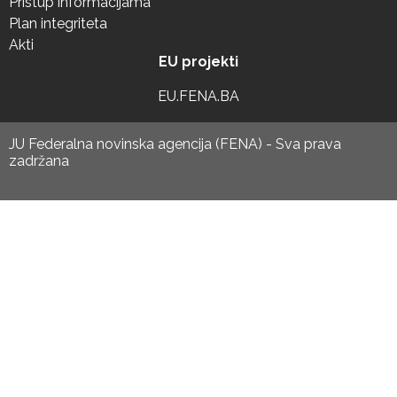
Pristup informacijama
Plan integriteta
Akti
EU projekti
EU.FENA.BA
JU Federalna novinska agencija (FENA) - Sva prava
zadržana