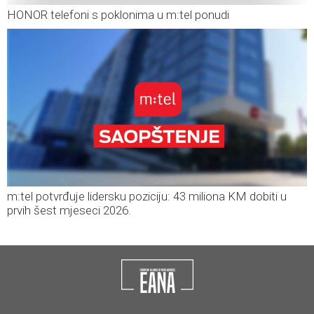
HONOR telefoni s poklonima u m:tel ponudi
m:tel potvrđuje lidersku poziciju: 43 miliona KM dobiti u
prvih šest mjeseci 2026.