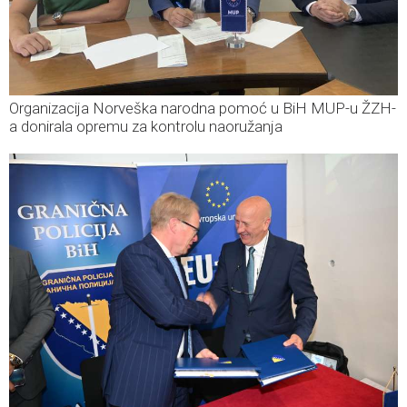
Organizacija Norveška narodna pomoć u BiH MUP-u ŽZH-
a donirala opremu za kontrolu naoružanja