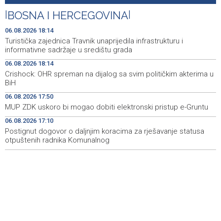
|
BOSNA I HERCEGOVINA
|
Drugi Festival bakri okupio mještane i posjetitelje kod
19:55
Livna
06.08.2026 18:14
Turistička zajednica Travnik unaprijedila infrastrukturu i
Novi Travnik receives first direct EU funding for UNESCO
19:45
informativne sadržaje u središtu grada
heritage project
06.08.2026 18:14
Crishock: OHR spreman na dijalog sa svim političkim akterima u
Crishock: OHR maintains an open dialogue with all
19:33
BiH
political stakeholders in BiH
06.08.2026 17:50
Velika nagrada Britanije ostaje u MotoGP kalendaru do
19:32
MUP ZDK uskoro bi mogao dobiti elektronski pristup e-Gruntu
2028. godine
06.08.2026 17:10
Postignut dogovor o daljnjim koracima za rješavanje statusa
Španska krajnja ljevica i desnica ujedinjene protiv
19:29
Maroka kao suorganizatora SP 2030.
otpuštenih radnika Komunalnog