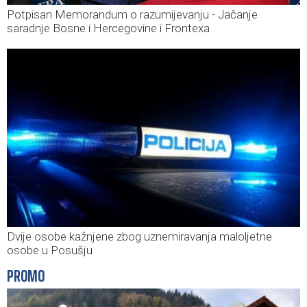
Potpisan Memorandum o razumijevanju - Jačanje
saradnje Bosne i Hercegovine i Frontexa
Dvije osobe kažnjene zbog uznemiravanja maloljetne
osobe u Posušju
PROMO