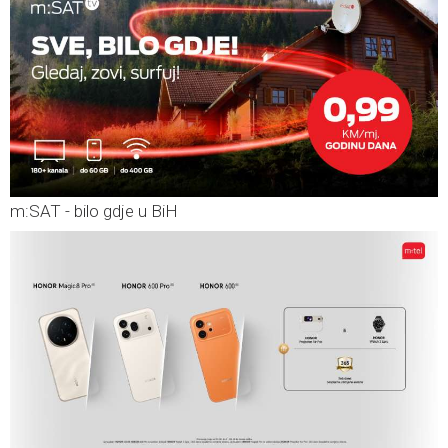
m:SAT - bilo gdje u BiH