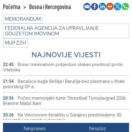
Početna
>
Bosna i Hercegovina
MEMORANDUM
FEDERALNA AGENCIJA ZA UPRAVLJANJE
ODUZETOM IMOVINOM
MUP ŽZH
NAJNOVIJE VIJESTI
Borac minimalnom pobjedom stekao prednost protiv
22:45
Vitebska
Bacačice kugle Bešlija i Baručija bez plasmana u finale
21:54
juniorskog SP-a
Počeo memorijalni turnir 'Streetball Tomislavgrad 2026.
20:36
Branimir Mašić Bani'
Na Vilsonovom šetalištu u Sarajevu predstavljeno 50
20:26
luksuznih i sportskih automobila
fena.news
fena.biz
Announcement of events for Friday, 7 August 2026
20:01