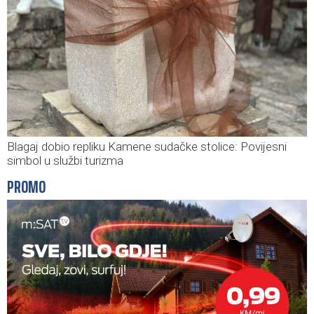
Blagaj dobio repliku Kamene sudačke stolice: Povijesni
simbol u službi turizma
PROMO