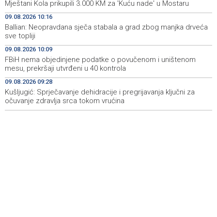
Mještani Kola prikupili 3.000 KM za 'Kuću nade' u Mostaru
Izraelske snage izvode nova rušenja u južnom Libanu
12:21
09.08.2026 10:16
Ballian: Neopravdana sječa stabala a grad zbog manjka drveća
Mještani Kola prikupili 3.000 KM za 'Kuću nade' u
11:51
sve topliji
Mostaru
09.08.2026 10:09
Sutra u Sarajevu akcija darivanja krvi - Daruj krv, budi
11:37
FBiH nema objedinjene podatke o povučenom i uništenom
opet njihov heroj
mesu, prekršaji utvrđeni u 40 kontrola
09.08.2026 09:28
BiH među zapaženijim učesnicima CIGRE u Parizu - AI i
11:17
energetska tranzicija u fokusu
Kušljugić: Sprječavanje dehidracije i pregrijavanja ključni za
očuvanje zdravlja srca tokom vrućina