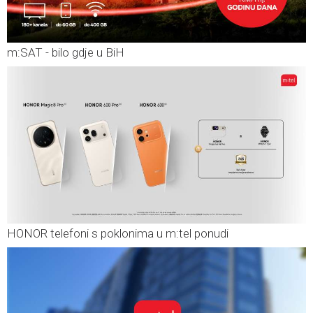
m:SAT - bilo gdje u BiH
HONOR telefoni s poklonima u m:tel ponudi