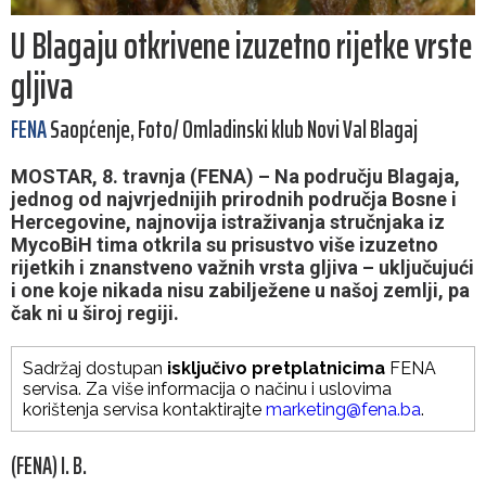
U Blagaju otkrivene izuzetno rijetke vrste
gljiva
FENA
Saopćenje, Foto/ Omladinski klub Novi Val Blagaj
MOSTAR, 8. travnja (FENA) – Na području Blagaja,
jednog od najvrjednijih prirodnih područja Bosne i
Hercegovine, najnovija istraživanja stručnjaka iz
MycoBiH tima otkrila su prisustvo više izuzetno
rijetkih i znanstveno važnih vrsta gljiva – uključujući
i one koje nikada nisu zabilježene u našoj zemlji, pa
čak ni u široj regiji.
Sadržaj dostupan
isključivo pretplatnicima
FENA
servisa. Za više informacija o načinu i uslovima
korištenja servisa kontaktirajte
marketing@fena.ba
.
(FENA) I. B.