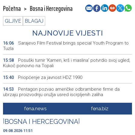
Početna
>
Bosna i Hercegovina
GLJIVE
BLAGAJ
NAJNOVIJE VIJESTI
Sarajevo Film Festival brings special Youth Program to
16:06
Tuzla
Posuški turnir 'Kamen, krš i maslina' potvrdio svoj ugled,
15:58
Kukoč ponovno na Topali
Priopćenje za javnost HDZ 1990
15:40
Pentagon pozvao američke odbrambene firme da
14:53
ubrzaju proizvodnju oružja usred iscrpljenih zaliha
Svečano otvoren 26. Cazin Grand Prix, staza 'Krajiška
14:39
fena.news
fena.biz
zmija' ponovo okupila ljubitelje motosporta
|
BOSNA I HERCEGOVINA
|
Mostar Jazz Fest 2026. od 23. do 25. kolovoza donosi
13:20
tri večeri vrhunske glazbe
09.08.2026 11:51