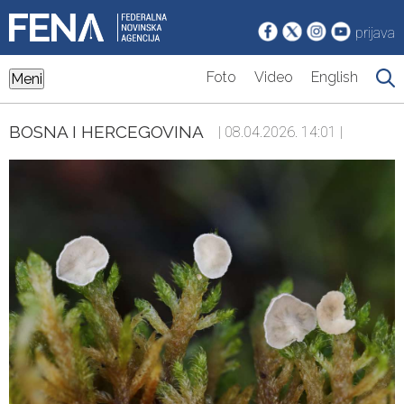
prijava
Foto
Video
English
Meni
BOSNA I HERCEGOVINA
| 08.04.2026. 14:01 |