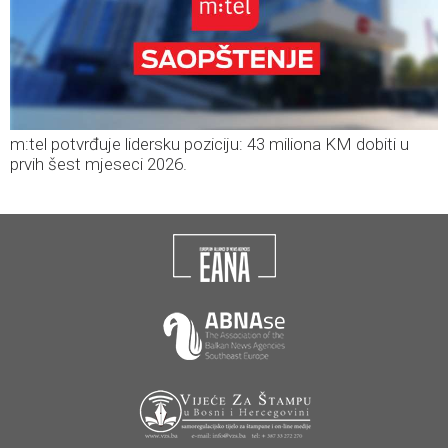
m:tel potvrđuje lidersku poziciju: 43 miliona KM dobiti u
prvih šest mjeseci 2026.