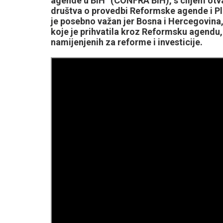
agende u BiH“ (CONFRA BiH), s ciljem otvar
društva o provedbi Reformske agende i Pla
je posebno važan jer Bosna i Hercegovina
koje je prihvatila kroz Reformsku agendu, 
namijenjenih za reforme i investicije.