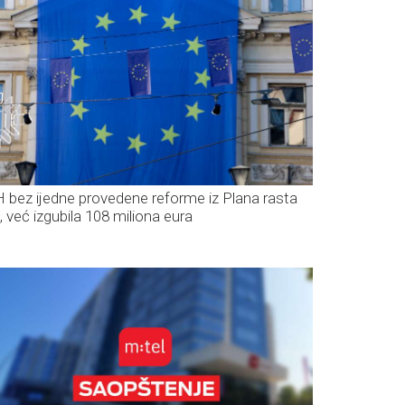
H bez ijedne provedene reforme iz Plana rasta
, već izgubila 108 miliona eura