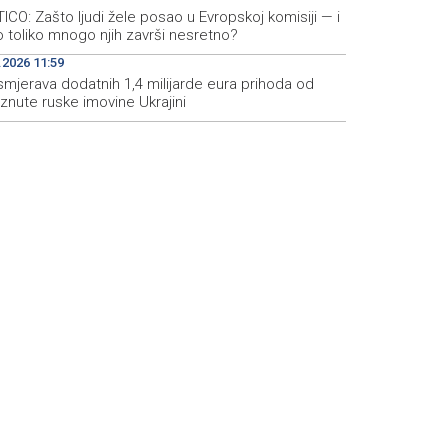
ICO: Zašto ljudi žele posao u Evropskoj komisiji — i
 toliko mnogo njih završi nesretno?
.2026 11:59
smjerava dodatnih 1,4 milijarde eura prihoda od
znute ruske imovine Ukrajini