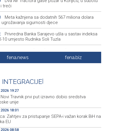
Dva Air Tractora gase požar u Konjicu, u subotu
0
i treći
Meta kažnjena sa dodatnih 567 miliona dolara
8
 ugrožavanja sigurnosti djece
Privredna Banka Sarajevo ušla u sastav indeksa
2
-10 umjesto Rudnika Soli Tuzla
Oko 150 izlagača stiže u Gradačac na 53.
6
narodni sajam šljive
fena.news
fena.biz
Španija postavila ultimatum Italiji da ukine
4
ične kontrole
 INTEGRACIJE
|
Goražde residents protest over repeated water
2
ges
.2026 19:27
Novi Travnik prvi put izravno dobio sredstva
pske unije
.2026 18:01
a: Zahtjev za pristupanje SEPA-i važan korak BiH na
 ka EU
.2026 08:58