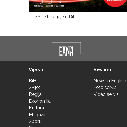
m:SAT - bilo gdje u BiH
Vijesti
Resursi
BiH
News in English
Svijet
Foto servis
Regija
Video servis
Ekonomija
Kultura
Magazin
Sport