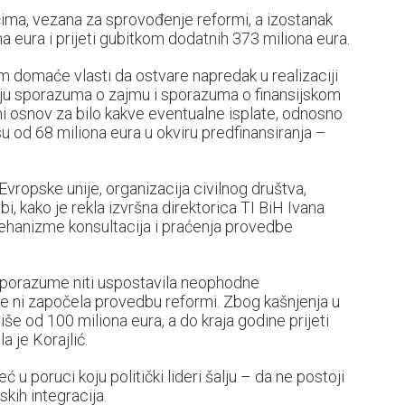
čima, vezana za sprovođenje reformi, a izostanak
a eura i prijeti gubitkom dodatnih 373 miliona eura.
 domaće vlasti da ostvare napredak u realizaciji
iju sporazuma o zajmu i sporazuma o finansijskom
ni osnov za bilo kakve eventualne isplate, odnosno
 od 68 miliona eura u okviru predfinansiranja –
Evropske unije, organizacija civilnog društva,
i, kako je rekla izvršna direktorica TI BiH Ivana
 mehanizme konsultacija i praćenja provedbe
 sporazume niti uspostavila neophodne
ije ni započela provedbu reformi. Zbog kašnjenja u
iše od 100 miliona eura, a do kraja godine prijeti
a je Korajlić.
 u poruci koju politički lideri šalju – da ne postoji
kih integracija.