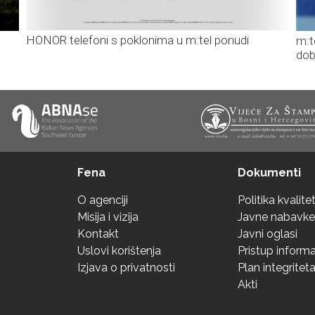
HONOR telefoni s poklonima u m:tel ponudi
m:t
dob
Fena
Dokumenti
O agenciji
Politika kvalite
Misija i vizija
Javne nabavke
Kontakt
Javni oglasi
Uslovi korištenja
Pristup inform
Izjava o privatnosti
Plan integritet
Akti