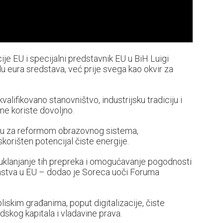
je EU i specijalni predstavnik EU u BiH Luigi
u eura sredstava, već prije svega kao okvir za
alifikovano stanovništvo, industrijsku tradiciju i
ne koriste dovoljno.
ebu za reformom obrazovnog sistema,
skorišten potencijal čiste energije.
uklanjanje tih prepreka i omogućavanje pogodnosti
lanstva u EU – dodao je Soreca uoči Foruma
liskim građanima, poput digitalizacije, čiste
udskog kapitala i vladavine prava.