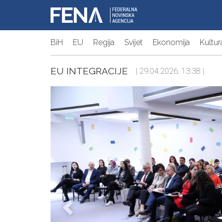
BiH
EU
Regija
Svijet
Ekonomija
Kultur
EU INTEGRACIJE
| 29.04.2026. 13:38 |