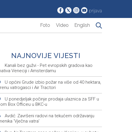
prijava
Foto
Video
English
NAJNOVIJE VIJESTI
Kanali bez gužvi - Pet evropskih gradova kao
1
nativa Veneciji i Amsterdamu
U općini Grude izbio požar na više od 40 hektara,
9
renu vatrogasci i Air Tractori
U ponedjeljak počinje prodaja ulaznica za SFF u
9
nom Box Officeu u BKC-u
Avdić: Završeni radovi na tekućem održavanju
6
enika 'Vječna vatra'