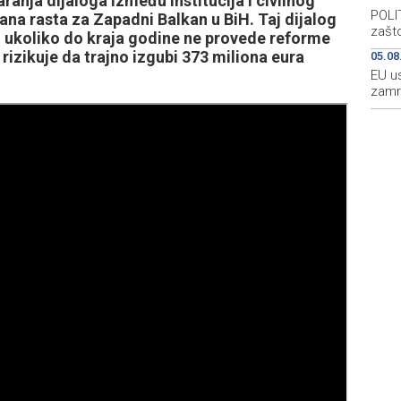
anja dijaloga između institucija i civilnog
POLIT
na rasta za Zapadni Balkan u BiH. Taj dijalog
zašto
, ukoliko do kraja godine ne provede reforme
rizikuje da trajno izgubi 373 miliona eura
05.08
EU u
zamr