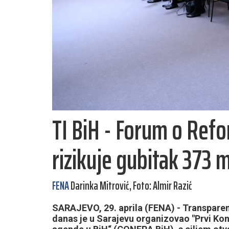
TI BiH - Forum o Ref
rizikuje gubitak 373 
FENA
Darinka Mitrović, Foto: Almir Razić
SARAJEVO, 29. aprila (FENA) - Transparenc
danas je u Sarajevu organizovao "Prvi Ko