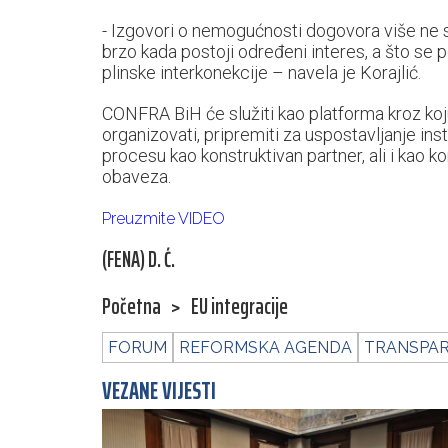
- Izgovori o nemogućnosti dogovora više ne s
brzo kada postoji određeni interes, a što se 
plinske interkonekcije – navela je Korajlić.
CONFRA BiH će služiti kao platforma kroz koju
organizovati, pripremiti za uspostavljanje ins
procesu kao konstruktivan partner, ali i kao k
obaveza.
Preuzmite VIDEO
(FENA) D. Ć.
Početna
>
EU integracije
FORUM
REFORMSKA AGENDA
TRANSPAR
VEZANE VIJESTI