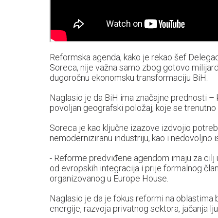
Reformska agenda, kako je rekao šef Delegaci
Soreca, nije važna samo zbog gotovo milijard
dugoročnu ekonomsku transformaciju BiH.
Naglasio je da BiH ima značajne prednosti – kv
povoljan geografski položaj, koje se trenutno 
Soreca je kao ključne izazove izdvojio potr
nemoderniziranu industriju, kao i nedovoljno i
- Reforme predviđene agendom imaju za cilj 
od evropskih integracija i prije formalnog č
organizovanog u Europe House.
Naglasio je da je fokus reformi na oblastima b
energije, razvoja privatnog sektora, jačanja lj