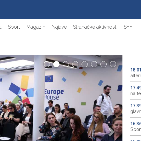
a
Sport
Magazin
Najave
Stranačke aktivnosti
SFF
18:0
alter
17:4
na te
17:3
glav
16:3
Spom