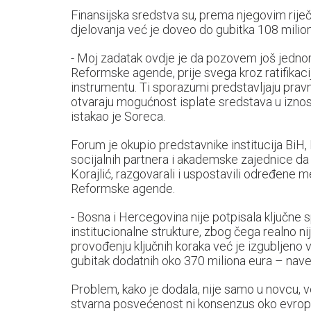
Finansijska sredstva su, prema njegovim rije
djelovanja već je doveo do gubitka 108 milion
- Moj zadatak ovdje je da pozovem još jednom
Reformske agende, prije svega kroz ratifikac
instrumentu. Ti sporazumi predstavljaju prav
otvaraju mogućnost isplate sredstava u iznosu
istakao je Soreca.
Forum je okupio predstavnike institucija BiH, 
socijalnih partnera i akademske zajednice da b
Korajlić, razgovarali i uspostavili određene
Reformske agende.
- Bosna i Hercegovina nije potpisala ključne
institucionalne strukture, zbog čega realno n
provođenju ključnih koraka već je izgubljeno v
gubitak dodatnih oko 370 miliona eura – navel
Problem, kako je dodala, nije samo u novcu, već
stvarna posvećenost ni konsenzus oko evrops