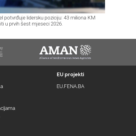
el potvrđuje lidersku poziciju: 43 miliona KM
iti u prvih šest mjeseci 2026.
EU projekti
ta
EU.FENA.BA
acijama
a