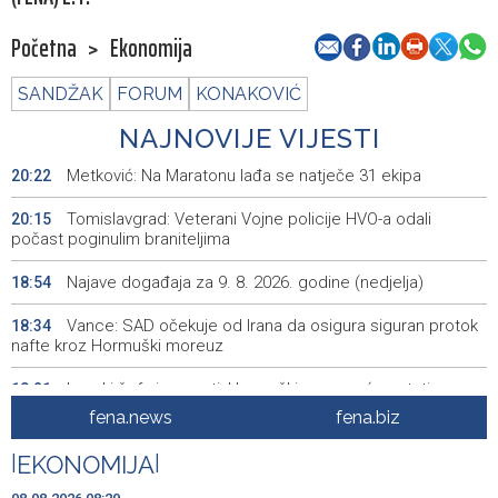
Početna
>
Ekonomija
SANDŽAK
FORUM
KONAKOVIĆ
NAJNOVIJE VIJESTI
Metković: Na Maratonu lađa se natječe 31 ekipa
20:22
Tomislavgrad: Veterani Vojne policije HVO-a odali
20:15
počast poginulim braniteljima
Najave događaja za 9. 8. 2026. godine (nedjelja)
18:54
Vance: SAD očekuje od Irana da osigura siguran protok
18:34
nafte kroz Hormuški moreuz
Iranski šef sigurnosti: Hormuški moreuz će ostati
18:21
zatvoren dok SAD ne ispuni zahtjeve Teherana
fena.news
fena.biz
Iran 'vrlo blizu' dogovora s Omanom o novoj Hormuškoj
18:09
|
EKONOMIJA
|
brodskoj ruti