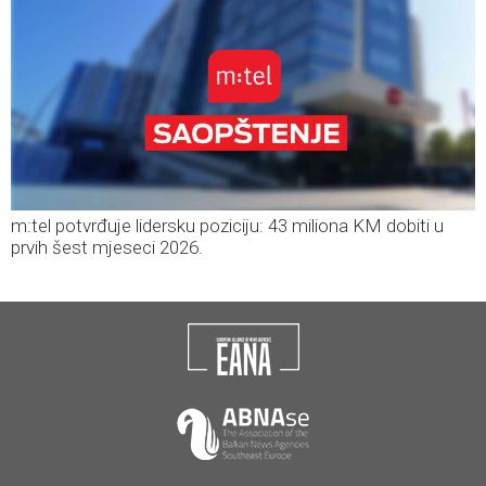
m:tel potvrđuje lidersku poziciju: 43 miliona KM dobiti u
prvih šest mjeseci 2026.