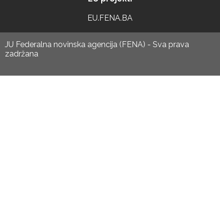
EU.FENA.BA
JU Federalna novinska agencija (FENA) - Sva prava
zadržana