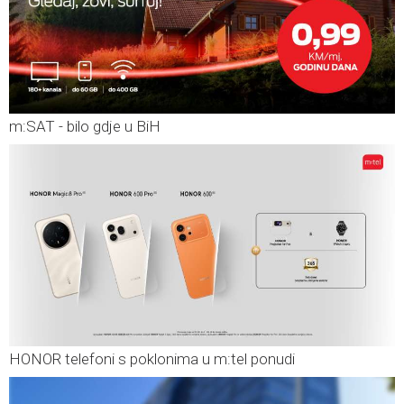
m:SAT - bilo gdje u BiH
HONOR telefoni s poklonima u m:tel ponudi