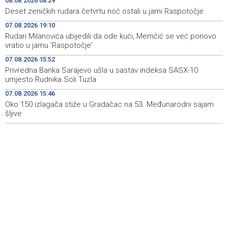
08.08.2026 08:29
Koncertom Marije Šerifović večeras se zatvara
18:05
Deset zeničkih rudara četvrtu noć ostali u jami Raspotočje
manifestacija 'Dani dijaspore Travnik 2026'
07.08.2026 19:10
Rudari Milanovića ubijedili da ode kući, Memčić se već ponovo
Kod mosta Brčko - Gunja pronađene kosti, vještaci
17:26
vratio u jamu 'Raspotočje'
sudske medicine utvrđuju porijeklo
07.08.2026 15:52
'Pekijada' u Varešu okupila 37 ekipa iz četiri države
17:15
Privredna Banka Sarajevo ušla u sastav indeksa SASX-10
regiona
umjesto Rudnika Soli Tuzla
07.08.2026 15:46
U rijeci Krivaji kod Zavidovića utopio se muškarac
16:55
Oko 150 izlagača stiže u Gradačac na 53. Međunarodni sajam
šljive