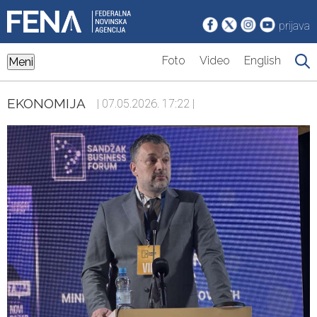
prijava
Foto
Video
English
Meni
EKONOMIJA
| 07.05.2026. 17:22 |