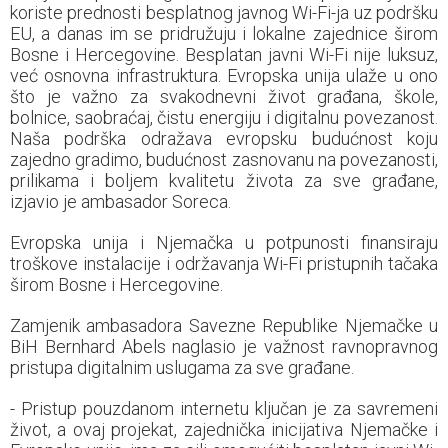
koriste prednosti besplatnog javnog Wi-Fi-ja uz podršku
EU, a danas im se pridružuju i lokalne zajednice širom
Bosne i Hercegovine. Besplatan javni Wi-Fi nije luksuz,
već osnovna infrastruktura. Evropska unija ulaže u ono
što je važno za svakodnevni život građana, škole,
bolnice, saobraćaj, čistu energiju i digitalnu povezanost.
Naša podrška odražava evropsku budućnost koju
zajedno gradimo, budućnost zasnovanu na povezanosti,
prilikama i boljem kvalitetu života za sve građane,
izjavio je ambasador Soreca.
Evropska unija i Njemačka u potpunosti finansiraju
troškove instalacije i održavanja Wi-Fi pristupnih tačaka
širom Bosne i Hercegovine.
Zamjenik ambasadora Savezne Republike Njemačke u
BiH Bernhard Abels naglasio je važnost ravnopravnog
pristupa digitalnim uslugama za sve građane.
- Pristup pouzdanom internetu ključan je za savremeni
život, a ovaj projekat, zajednička inicijativa Njemačke i