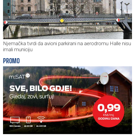
Njemačka tvrdi da avioni parkirani na aerodromu Halle nisu
imali municiju
PROMO