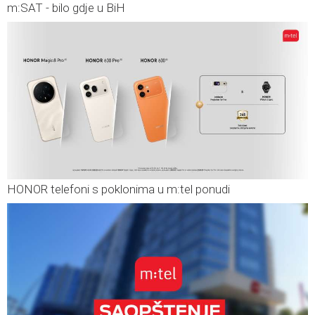
m:SAT - bilo gdje u BiH
HONOR telefoni s poklonima u m:tel ponudi