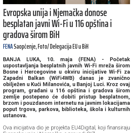
Evropska unija i Njemačka donose
besplatan javni Wi-Fi u 116 opština i
gradova širom BiH
FENA
Saopćenje, Foto/ Delegacija EU u BiH
BANJA LUKA, 10. maja (FENA) - Početak
uspostavljanja besplatnih javnih Wi-Fi mreža širom
Bosne i Hercegovine u okviru inicijative Wi-Fi za
Zapadni Balkan (WiFi4WB) danas je zvanično
obilježen u Kući Milanovića, u Banjoj Luci. Kroz ovaj
program, građani u 116 opština i gradova širom
zemlje postepeno će dobiti pristup besplatnom,
brzom i pouzdanom internetu na javnim lokacijama
poput trgova, parkova, biblioteka, škola i kulturnih
ustanova.
Ova inicijativa dio je projekta EU4Digital, koji finansiraju