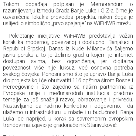
Tokom događaja potpisan je Memorandum o
razumijevanju između Grada Banje Luke i GIZ-a, čime je
ozvaničena lokalna provedba projekta, nakon čega je
uslijedilo simbolično „prvo spajanje“ na WiFi4WB mrežu.
- Pokretanje inicijative WiFi4WB predstavlja važan
korak ka modernoj, povezanoj i dostupnoj Banjaluci i
Republici Srpskoj. Danas iz Kuće Milanovića šaljemo
jasnu poruku a to je želimo grad u kojem je internet
dostupan svima, bez ograničenja, jer digitalna
povezanost više nije luksuz, već osnovna potreba
svakog čovjeka. Ponosni smo što je upravo Banja Luka
dio projekta koji će obuhvatiti 116 opština širom Bosne i
Hercegovine i što zajedno sa našim partnerima iz
Evropske unije i međunarodnih institucija gradimo
temelje za još snažniji razvoj, obrazovanje i privredu.
Nastavljamo da radimo konkretno i odgovorno, da
ulažemo u infrastrukturu, u mlade i u budućnost. Banja
Luka ide naprijed, u korak sa savremenim evropskim
trendovima, izjavio je gradonačelnik Stanivuković.