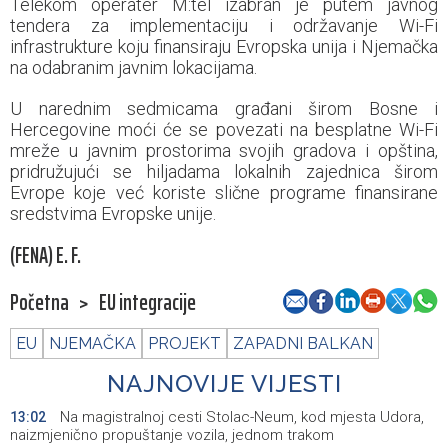
Telekom operater M:tel izabran je putem javnog
tendera za implementaciju i održavanje Wi-Fi
infrastrukture koju finansiraju Evropska unija i Njemačka
na odabranim javnim lokacijama.
U narednim sedmicama građani širom Bosne i
Hercegovine moći će se povezati na besplatne Wi-Fi
mreže u javnim prostorima svojih gradova i opština,
pridružujući se hiljadama lokalnih zajednica širom
Evrope koje već koriste slične programe finansirane
sredstvima Evropske unije.
(FENA) E. F.
Početna
>
EU integracije
EU
NJEMAČKA
PROJEKT
ZAPADNI BALKAN
NAJNOVIJE VIJESTI
Na magistralnoj cesti Stolac-Neum, kod mjesta Udora,
13:02
naizmjenično propuštanje vozila, jednom trakom