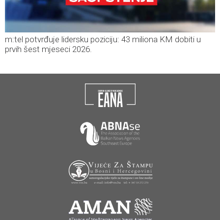
m:tel potvrđuje lidersku poziciju: 43 miliona KM dobiti u
prvih šest mjeseci 2026.