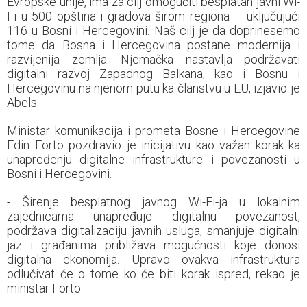
Evropske unije, ima za cilj omogućiti besplatan javni Wi-
Fi u 500 opština i gradova širom regiona – uključujući
116 u Bosni i Hercegovini. Naš cilj je da doprinesemo
tome da Bosna i Hercegovina postane modernija i
razvijenija zemlja. Njemačka nastavlja podržavati
digitalni razvoj Zapadnog Balkana, kao i Bosnu i
Hercegovinu na njenom putu ka članstvu u EU, izjavio je
Abels.
Ministar komunikacija i prometa Bosne i Hercegovine
Edin Forto pozdravio je inicijativu kao važan korak ka
unapređenju digitalne infrastrukture i povezanosti u
Bosni i Hercegovini.
- Širenje besplatnog javnog Wi-Fi-ja u lokalnim
zajednicama unapređuje digitalnu povezanost,
podržava digitalizaciju javnih usluga, smanjuje digitalni
jaz i građanima približava mogućnosti koje donosi
digitalna ekonomija. Upravo ovakva infrastruktura
odlučivat će o tome ko će biti korak ispred, rekao je
ministar Forto.