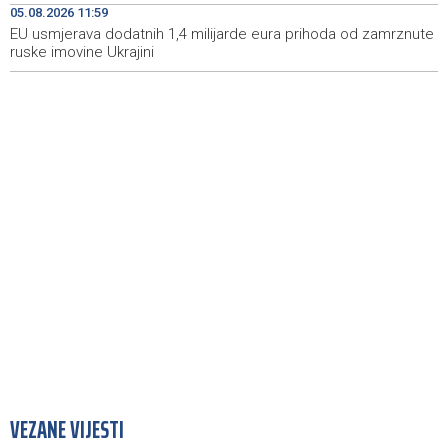
05.08.2026 11:59
putnika u srpnju
EU usmjerava dodatnih 1,4 milijarde eura prihoda od zamrznute
ruske imovine Ukrajini
VEZANE VIJESTI