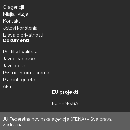
O agenciji
Misija i vizija
Kontakt
Uslovi korištenja
Izjava o privatnosti
Dokumenti
Politika kvaliteta
Javne nabavke
Javni oglasi
Pristup informacijama
Plan integriteta
Akti
EU projekti
EU.FENA.BA
JU Federalna novinska agencija (FENA) - Sva prava
zadržana