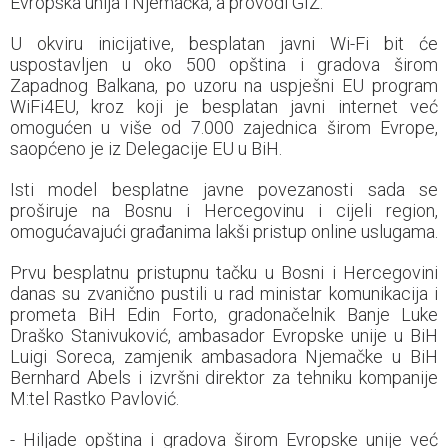
Evropska unija i Njemačka, a provodi GIZ.
U okviru inicijative, besplatan javni Wi-Fi bit će
uspostavljen u oko 500 opština i gradova širom
Zapadnog Balkana, po uzoru na uspješni EU program
WiFi4EU, kroz koji je besplatan javni internet već
omogućen u više od 7.000 zajednica širom Evrope,
saopćeno je iz Delegacije EU u BiH.
Isti model besplatne javne povezanosti sada se
proširuje na Bosnu i Hercegovinu i cijeli region,
omogućavajući građanima lakši pristup online uslugama.
Prvu besplatnu pristupnu tačku u Bosni i Hercegovini
danas su zvanično pustili u rad ministar komunikacija i
prometa BiH Edin Forto, gradonačelnik Banje Luke
Draško Stanivuković, ambasador Evropske unije u BiH
Luigi Soreca, zamjenik ambasadora Njemačke u BiH
Bernhard Abels i izvršni direktor za tehniku kompanije
M:tel Rastko Pavlović.
- Hiljade opština i gradova širom Evropske unije već