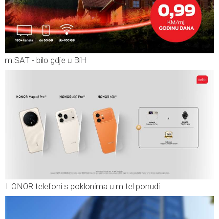
m:SAT - bilo gdje u BiH
HONOR telefoni s poklonima u m:tel ponudi