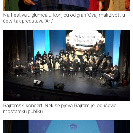
Na Festivalu glumca u Konjicu odigran 'Ovaj mali život', u
četvrtak predstava 'Art'
Bajramski koncert 'Nek se pjeva Bajram je' oduševio
mostarsku publiku