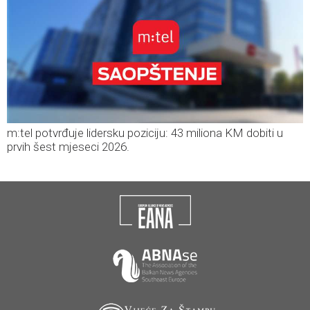
m:tel potvrđuje lidersku poziciju: 43 miliona KM dobiti u
prvih šest mjeseci 2026.