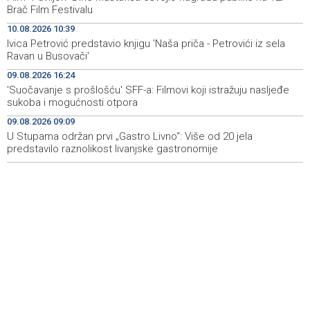
Brač Film Festivalu
Puhovski: European Confederation an unrealistic idea,
11:42
10.08.2026 10:39
EU has no clear plan for Western Balkans
Ivica Petrović predstavio knjigu 'Naša priča - Petrovići iz sela
Ravan u Busovači'
Buldić-Bešić: Svaka doza darovane krvi predstavlja novu
11:30
priliku za nastavak liječenja i ozdravljenje
09.08.2026 16:24
'Suočavanje s prošlošću' SFF-a: Filmovi koji istražuju nasljeđe
Jedna osoba teško povrijeđena u pucnjavi u Brčkom
11:29
sukoba i mogućnosti otpora
09.08.2026 09:09
Mađarski javni servis mjesec bez vijesti, nova vlast
11:28
najavljuje obnovu medijskog sistema
U Stupama održan prvi „Gastro Livno“: Više od 20 jela
predstavilo raznolikost livanjske gastronomije