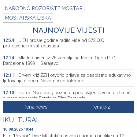
NARODNO POZORIŠTE MOSTAR
MOSTARSKA LISKA
NAJNOVIJE VIJESTI
U EU prošle godine radilo više od 372.000
12:24
profesionalnih vatrogasaca
Mladi teniseri iz 25 zemalja na turniru Open RTC
12:24
Barcelona 1899 – Sarajevo
Crveni križ ŽZH otvorio prijave za besplatno edukativno
12:11
ljetovanje djece u Novom Vinodolskom
Ispred Narodnog pozorišta postavljen crveni tepih uoči
12:10
skorog otvaranja Sarajevo Film Festivala
fena.news
fena.biz
Lendo u Mokronogama: Odgovornost je izgraditi državu
12:02
u kojoj se zlo nikada i nikome neće ponoviti
|
KULTURA
|
Potpisani kolektivni ugovori u HBŽ-u: Veće plaće u
12:00
10.08.2026 10:44
zdravstvu, obrazovanju i upravi
Film "Paviljon" Dine Mustafića osvojio nagradu publike na 12.