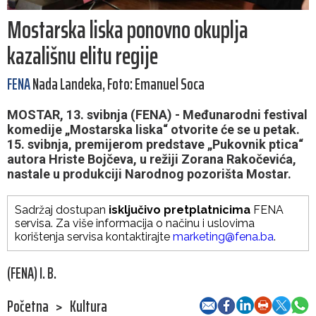
Mostarska liska ponovno okuplja
kazališnu elitu regije
FENA
Nada Landeka, Foto: Emanuel Soca
MOSTAR, 13. svibnja (FENA) - Međunarodni festival
komedije „Mostarska liska“ otvorite će se u petak.
15. svibnja, premijerom predstave „Pukovnik ptica“
autora Hriste Bojčeva, u režiji Zorana Rakočevića,
nastale u produkciji Narodnog pozorišta Mostar.
Sadržaj dostupan
isključivo pretplatnicima
FENA
servisa. Za više informacija o načinu i uslovima
korištenja servisa kontaktirajte
marketing@fena.ba
.
(FENA) I. B.
Početna
>
Kultura