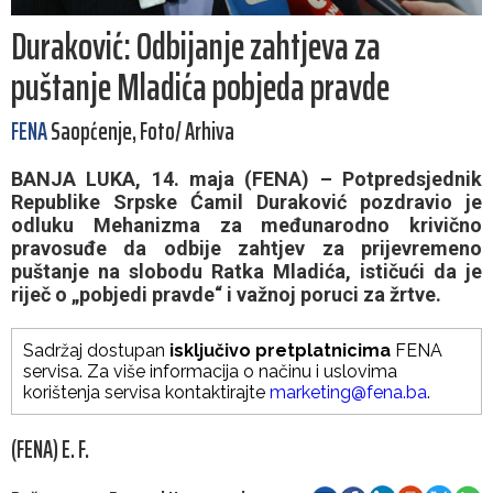
Duraković: Odbijanje zahtjeva za
puštanje Mladića pobjeda pravde
FENA
Saopćenje, Foto/ Arhiva
BANJA LUKA, 14. maja (FENA) – Potpredsjednik
Republike Srpske Ćamil Duraković pozdravio je
odluku Mehanizma za međunarodno krivično
pravosuđe da odbije zahtjev za prijevremeno
puštanje na slobodu Ratka Mladića, ističući da je
riječ o „pobjedi pravde“ i važnoj poruci za žrtve.
Sadržaj dostupan
isključivo pretplatnicima
FENA
servisa. Za više informacija o načinu i uslovima
korištenja servisa kontaktirajte
marketing@fena.ba
.
(FENA) E. F.