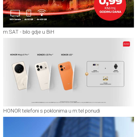
m:SAT - bilo gdje u BiH
HONOR telefoni s poklonima u m:tel ponudi