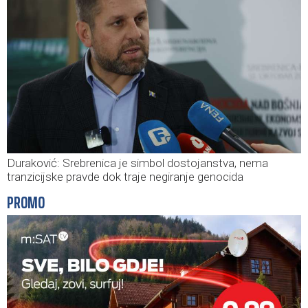
Duraković: Srebrenica je simbol dostojanstva, nema
tranzicijske pravde dok traje negiranje genocida
PROMO