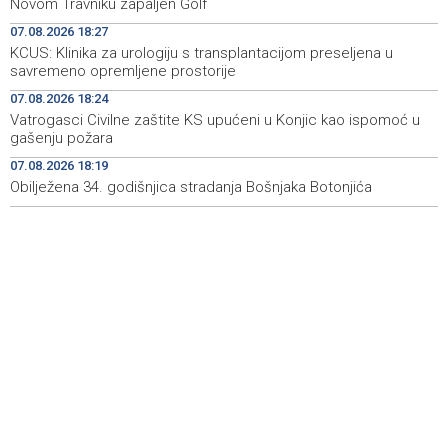
Novom Travniku zapaljen Golf
07.08.2026 18:27
Rudari Milanovića ubijedili da ode kući, Memčić se već
19:10
KCUS: Klinika za urologiju s transplantacijom preseljena u
ponovo vratio u jamu 'Raspotočje'
savremeno opremljene prostorije
Sarajevo Film Festival presents Kinoscope and
19:03
07.08.2026 18:24
Kinoscope Surreal programs
Vatrogasci Civilne zaštite KS upućeni u Konjic kao ispomoć u
gašenju požara
Najave događaja za 8. 8. 2026. godine (subota)
19:00
07.08.2026 18:19
Obilježena 34. godišnjica stradanja Bošnjaka Botonjića