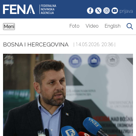
prijava
Foto
Video
English
Meni
BOSNA I HERCEGOVINA
| 14.05.2026. 20:36 |