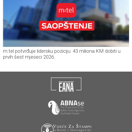
m:tel potvrđuje lidersku poziciju: 43 miliona KM dobiti u
prvih šest mjeseci 2026.