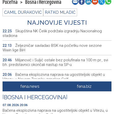
Početna
>
Bosna i Hercegovina
ĆAMIL DURAKOVIĆ
RATKO MLADIĆ
NAJNOVIJE VIJESTI
Skupština NK Čelik podržala izgradnju Nacionalnog
22:25
stadiona
Željezničar savladao BSK na početku nove sezone
22:13
Wwin lige BiH
Miljanović i Suljić ostale bez polufinala na 100 m pr., svi
20:46
bh. predstavnici okončali nastup na SP-u
Bačena eksplozivna naprava na ugostiteljski objekt u
20:06
Vitezu, u Novom Travniku zapaljen Golf
fena.news
fena.biz
Galerija ULUPUBiH otvara novu izlagačku sezonu,
20:01
predstavlja novi izlagački program
|
BOSNA I HERCEGOVINA
|
Faris Dževahirić novi nogometaš Veleža
19:44
07.08.2026 20:06
Bačena eksplozivna naprava na ugostiteljski objekt u Vitezu, u
Announcement of events for Saturday, 8 August 2026
19:21