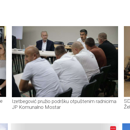
že
SD
Izetbegović pružio podršku otpuštenim radnicima
Že
JP Komunalno Mostar