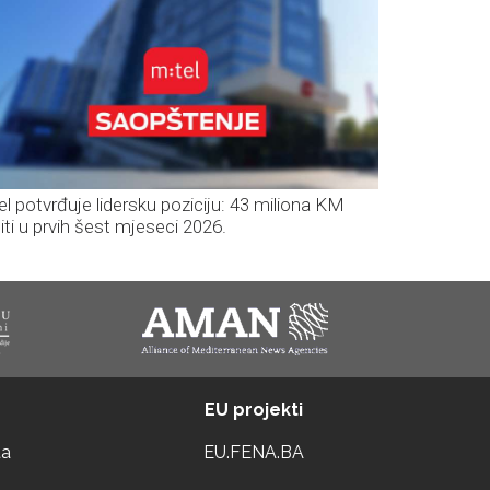
el potvrđuje lidersku poziciju: 43 miliona KM
iti u prvih šest mjeseci 2026.
EU projekti
ta
EU.FENA.BA