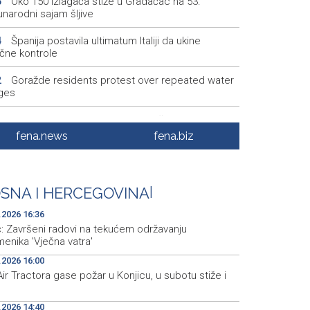
Oko 150 izlagača stiže u Gradačac na 53.
6
narodni sajam šljive
Španija postavila ultimatum Italiji da ukine
4
ične kontrole
Goražde residents protest over repeated water
2
ges
Dani dijaspore Travnik 2026: Održan susret
1
odarstvenika
fena.news
fena.biz
Priopćenje za javnost Naše stranke Mostar
7
Na Sarajevskoj berzi sedmični promet 993.831
5
SNA I HERCEGOVINA
|
.2026 16:36
ć: Završeni radovi na tekućem održavanju
enika 'Vječna vatra'
.2026 16:00
ir Tractora gase požar u Konjicu, u subotu stiže i
.2026 14:40