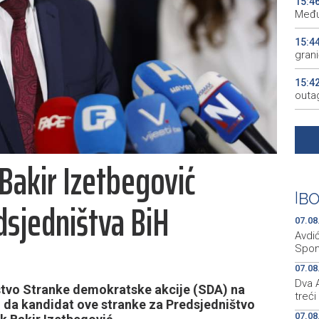
15:4
Među
15:4
gran
15:4
outa
15:3
gosp
Bakir Izetbegović
15:2
15:2
|
BO
dsjedništva BiH
KM
07.08
Avdi
Spom
07.08
Dva A
tvo Stranke demokratske akcije (SDA) na
treći
o da kandidat ove stranke za Predsjedništvo
07.08