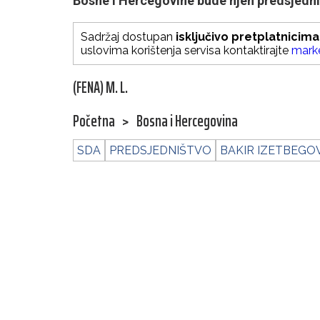
Bosne i Hercegovine bude njen predsjedni
Sadržaj dostupan
isključivo pretplatnicima
uslovima korištenja servisa kontaktirajte
mark
(FENA) M. L.
Početna
>
Bosna i Hercegovina
SDA
PREDSJEDNIŠTVO
BAKIR IZETBEGO