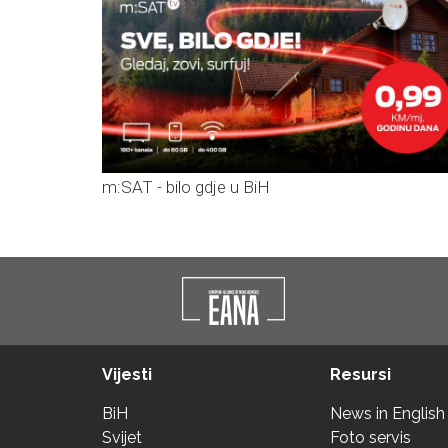
m:SAT - bilo gdje u BiH
Vijesti
Resursi
BiH
News in English
Svijet
Foto servis