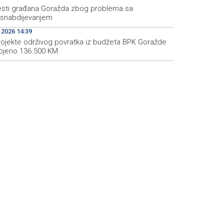
esti građana Goražda zbog problema sa
snabdijevanjem
.2026 14:39
rojekte održivog povratka iz budžeta BPK Goražde
ojeno 136.500 KM