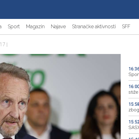
a
Sport
Magazin
Najave
Stranačke aktivnosti
SFF
17 |
16:3
Spom
16:0
stiže 
15:5
zbog
15:5
SASX