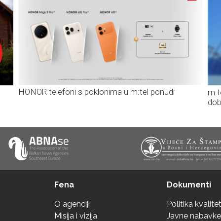
HONOR telefoni s poklonima u m:tel ponudi
m:t
dob
Fena
Dokumenti
O agenciji
Politika kvalite
Misija i vizija
Javne nabavke