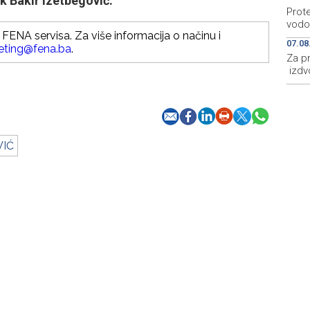
k Bakir Izetbegović.
Prot
vodo
FENA servisa. Za više informacija o načinu i
07.08
eting@fena.ba
.
Za p
izdv
VIĆ