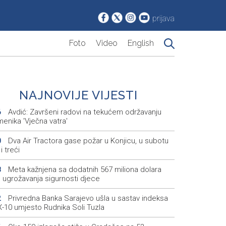
prijava
Foto
Video
English
NAJNOVIJE VIJESTI
Avdić: Završeni radovi na tekućem održavanju
6
enika 'Vječna vatra'
Dva Air Tractora gase požar u Konjicu, u subotu
0
i treći
Meta kažnjena sa dodatnih 567 miliona dolara
8
 ugrožavanja sigurnosti djece
Privredna Banka Sarajevo ušla u sastav indeksa
2
-10 umjesto Rudnika Soli Tuzla