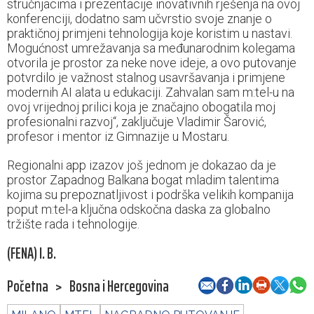
stručnjacima i prezentacije inovativnih rješenja na ovoj
konferenciji, dodatno sam učvrstio svoje znanje o
praktičnoj primjeni tehnologija koje koristim u nastavi.
Mogućnost umrežavanja sa međunarodnim kolegama
otvorila je prostor za neke nove ideje, a ovo putovanje
potvrdilo je važnost stalnog usavršavanja i primjene
modernih AI alata u edukaciji. Zahvalan sam m:tel-u na
ovoj vrijednoj prilici koja je značajno obogatila moj
profesionalni razvoj“, zaključuje Vladimir Šarović,
profesor i mentor iz Gimnazije u Mostaru.
Regionalni app izazov još jednom je dokazao da je
prostor Zapadnog Balkana bogat mladim talentima
kojima su prepoznatljivost i podrška velikih kompanija
poput m:tel-a ključna odskočna daska za globalno
tržište rada i tehnologije.
(FENA) I. B.
Početna
>
Bosna i Hercegovina