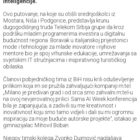
inteligencije.
Ovo putovanje, na koje su otišli srednjoškolci iz
Mostara, Niša i Podgorice, predstavlja krunu
dugogodišnjeg truda Telekom Srbija grupe da kroz
podršku mladim programerima investira u digitalnu
budućnost regiona. Boravak u italijanskoj prijestonici
mode i tehnologije za mlade inovatore i njihove
mentore bio je spoj vrhunske edukacije, umrežavanja sa
svjetskim IT stručnjacima i inspirativnog turističkog
obilaska.
Članovi pobjedničkog tima iz BiH nisu krili oduševljenje
prilikom koja im se pružila zahvaljujući kompaniji m:tel.
„Milano je predivan grad i od srca smo zahvalni m:tel-u
na ovoj nevjerovatnoj prilici. Sama AI Week konferencija
bila je zapanjujuća, a zadivili su me kreativnost i
inovativnost koju smo tamo vidjeli i dali su mi ogromnu
inspiraciju za moje buduće autorske projekte“, istakao je
gimnazijalac Mihovil Boban.
Njegov timski kolega Zvonko Dujmović naglašava