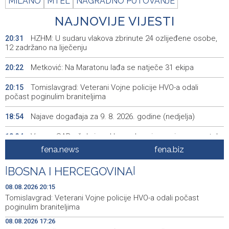
MILANO
MTEL
NAGRADNO PUTOVANJE
NAJNOVIJE VIJESTI
HZHM: U sudaru vlakova zbrinute 24 ozlijeđene osobe,
20:31
12 zadržano na liječenju
Metković: Na Maratonu lađa se natječe 31 ekipa
20:22
Tomislavgrad: Veterani Vojne policije HVO-a odali
20:15
počast poginulim braniteljima
Najave događaja za 9. 8. 2026. godine (nedjelja)
18:54
Vance: SAD očekuje od Irana da osigura siguran protok
18:34
nafte kroz Hormuški moreuz
fena.news
fena.biz
Iranski šef sigurnosti: Hormuški moreuz će ostati
18:21
|
BOSNA I HERCEGOVINA
|
zatvoren dok SAD ne ispuni zahtjeve Teherana
08.08.2026 20:15
Iran 'vrlo blizu' dogovora s Omanom o novoj Hormuškoj
18:09
Tomislavgrad: Veterani Vojne policije HVO-a odali počast
brodskoj ruti
poginulim braniteljima
08.08.2026 17:26
Koncertom Marije Šerifović večeras se zatvara
18:05